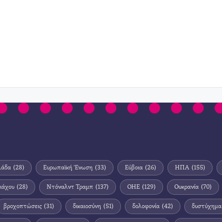
λάδα
(28)
Ευρωπαϊκή Ένωση
(33)
Εύβοια
(26)
ΗΠΑ
(155)
ιάχου
(28)
Ντόναλντ Τραμπ
(137)
ΟΗΕ
(129)
Ουκρανία
(70)
βροχοπτώσεις
(31)
δικαιοσύνη
(51)
δολοφονία
(42)
δυστύχημα