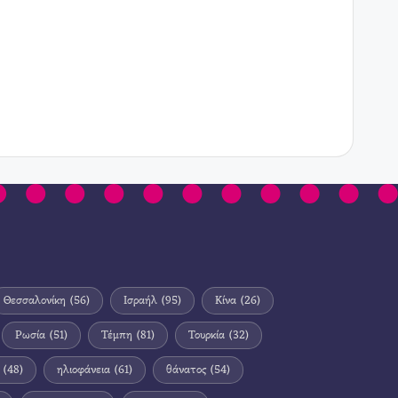
Θεσσαλονίκη
(56)
Ισραήλ
(95)
Κίνα
(26)
Ρωσία
(51)
Τέμπη
(81)
Τουρκία
(32)
(48)
ηλιοφάνεια
(61)
θάνατος
(54)