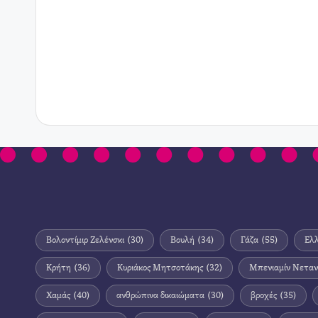
Βολοντίμιρ Ζελένσκι
(30)
Βουλή
(34)
Γάζα
(55)
Ελ
Κρήτη
(36)
Κυριάκος Μητσοτάκης
(32)
Μπενιαμίν Νεταν
Χαμάς
(40)
ανθρώπινα δικαιώματα
(30)
βροχές
(35)