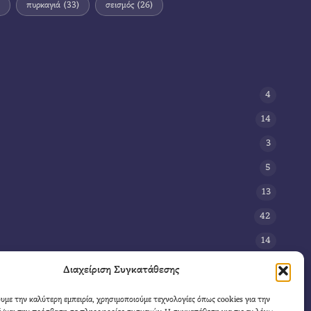
πυρκαγιά
(33)
σεισμός
(26)
4
14
3
5
13
42
14
3
Διαχείριση Συγκατάθεσης
8
ουμε την καλύτερη εμπειρία, χρησιμοποιούμε τεχνολογίες όπως cookies για την