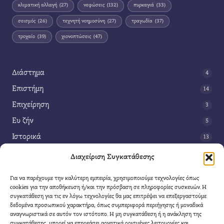
κλιματική αλλαγή
(27)
νεφώσεις
(132)
πυρκαγιά
(33)
σεισμός
(26)
τεχνητή νοημοσύνη
(27)
τραγωδία
(37)
τροχαίο
(39)
χιονοπτώσεις
(47)
Διάστημα
4
Επιστήμη
14
Επιχείρηση
3
Ευ ζήν
5
Ιστορικά
13
Κοινωνία
42
Διαχείριση Συγκατάθεσης
Περιβάλλον
14
Για να παρέχουμε την καλύτερη εμπειρία, χρησιμοποιούμε τεχνολογίες όπως
Τέχνη
3
cookies για την αποθήκευση ή/και την πρόσβαση σε πληροφορίες συσκευών. Η
συγκατάθεση για τις εν λόγω τεχνολογίες θα μας επιτρέψει να επεξεργαστούμε
Τεχνολογία
8
δεδομένα προσωπικού χαρακτήρα, όπως συμπεριφορά περιήγησης ή μοναδικά
αναγνωριστικά σε αυτόν τον ιστότοπο. Η μη συγκατάθεση ή η ανάκληση της
Υγεία
11
συγκατάθεσης, μπορεί να επηρεάσει αρνητικά ορισμένες λειτουργίες και