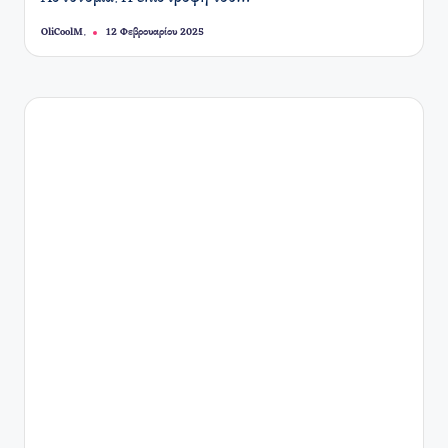
OliCoolM.
12 Φεβρουαρίου 2025
Συγγραφέας: