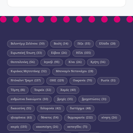
Βολοντίμιρ Ζελένσκι
(30)
Βουλή
(34)
Γάζα
(55)
Ελλάδα
(28)
Ευρωπαϊκή Ένωση
(33)
Εύβοια
(26)
ΗΠΑ
(155)
Θεσσαλονίκη
(56)
Ισραήλ
(95)
Κίνα
(26)
Κρήτη
(36)
Κυριάκος Μητσοτάκης
(32)
Μπενιαμίν Νετανιάχου
(28)
Ντόναλντ Τραμπ
(137)
ΟΗΕ
(129)
Ουκρανία
(70)
Ρωσία
(51)
Τέμπη
(81)
Τουρκία
(32)
Χαμάς
(40)
ανθρώπινα δικαιώματα
(30)
βροχές
(35)
βροχοπτώσεις
(31)
δικαιοσύνη
(51)
δολοφονία
(42)
δυστύχημα
(48)
ηλιοφάνεια
(61)
θάνατος
(54)
θερμοκρασία
(212)
κίνηση
(26)
καιρός
(135)
κακοποίηση
(26)
καταιγίδες
(71)