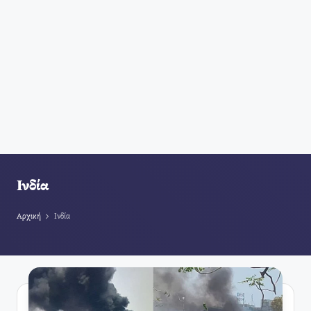
Ινδία
Αρχική
Ινδία