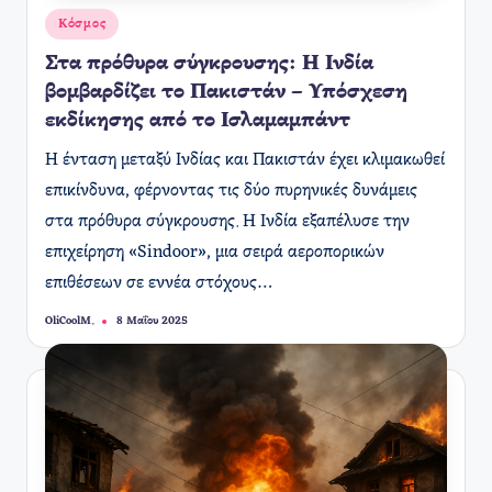
Αναρτήθηκε
Κόσμος
σε
Στα πρόθυρα σύγκρουσης: Η Ινδία
βομβαρδίζει το Πακιστάν – Υπόσχεση
εκδίκησης από το Ισλαμαμπάντ
Η ένταση μεταξύ Ινδίας και Πακιστάν έχει κλιμακωθεί
επικίνδυνα, φέρνοντας τις δύο πυρηνικές δυνάμεις
στα πρόθυρα σύγκρουσης. Η Ινδία εξαπέλυσε την
επιχείρηση «Sindoor», μια σειρά αεροπορικών
επιθέσεων σε εννέα στόχους…
OliCoolM.
8 Μαΐου 2025
Συγγραφέας: