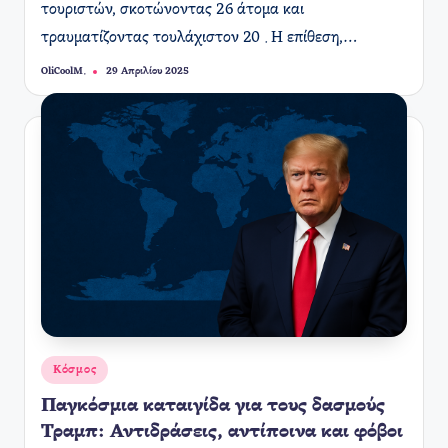
τουριστών, σκοτώνοντας 26 άτομα και
τραυματίζοντας τουλάχιστον 20 . Η επίθεση,…
OliCoolM.
29 Απριλίου 2025
Συγγραφέας:
Αναρτήθηκε
Κόσμος
σε
Παγκόσμια καταιγίδα για τους δασμούς
Τραμπ: Αντιδράσεις, αντίποινα και φόβοι