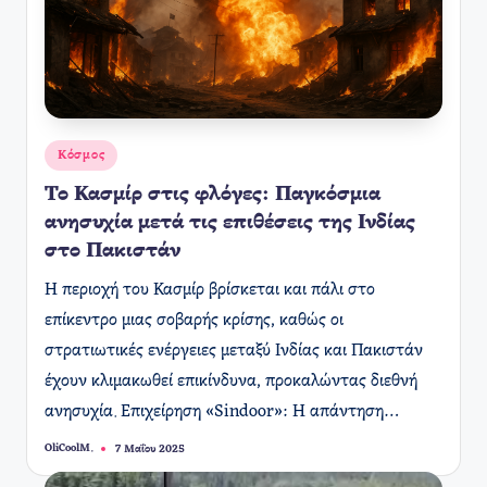
Αναρτήθηκε
Κόσμος
σε
Το Κασμίρ στις φλόγες: Παγκόσμια
ανησυχία μετά τις επιθέσεις της Ινδίας
στο Πακιστάν
Η περιοχή του Κασμίρ βρίσκεται και πάλι στο
επίκεντρο μιας σοβαρής κρίσης, καθώς οι
στρατιωτικές ενέργειες μεταξύ Ινδίας και Πακιστάν
έχουν κλιμακωθεί επικίνδυνα, προκαλώντας διεθνή
ανησυχία. Επιχείρηση «Sindoor»: Η απάντηση…
OliCoolM.
7 Μαΐου 2025
Συγγραφέας: