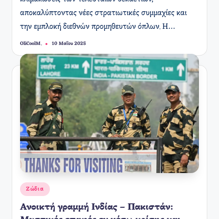
αποκαλύπτοντας νέες στρατιωτικές συμμαχίες και
την εμπλοκή διεθνών προμηθευτών όπλων. Η…
OliCoolM.
10 Μαΐου 2025
Συγγραφέας:
Αναρτήθηκε
Ζώδια
σε
Ανοικτή γραμμή Ινδίας – Πακιστάν: