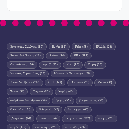
Βολοντίμιρ Ζελένσκι
(30)
Βουλή
(34)
Γάζα
(55)
Ελλάδα
(28)
Ευρωπαϊκή Ένωση
(33)
Εύβοια
(26)
ΗΠΑ
(155)
Θεσσαλονίκη
(56)
Ισραήλ
(95)
Κίνα
(26)
Κρήτη
(36)
Κυριάκος Μητσοτάκης
(32)
Μπενιαμίν Νετανιάχου
(28)
Ντόναλντ Τραμπ
(137)
ΟΗΕ
(129)
Ουκρανία
(70)
Ρωσία
(51)
Τέμπη
(81)
Τουρκία
(32)
Χαμάς
(40)
ανθρώπινα δικαιώματα
(30)
βροχές
(35)
βροχοπτώσεις
(31)
δικαιοσύνη
(51)
δολοφονία
(42)
δυστύχημα
(48)
ηλιοφάνεια
(61)
θάνατος
(54)
θερμοκρασία
(212)
κίνηση
(26)
καιρός
(135)
κακοποίηση
(26)
καταιγίδες
(71)