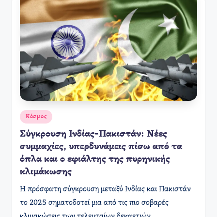
Αναρτήθηκε
Κόσμος
σε
Σύγκρουση Ινδίας-Πακιστάν: Νέες
συμμαχίες, υπερδυνάμεις πίσω από τα
όπλα και ο εφιάλτης της πυρηνικής
κλιμάκωσης
Η πρόσφατη σύγκρουση μεταξύ Ινδίας και Πακιστάν
το 2025 σηματοδοτεί μια από τις πιο σοβαρές
κλιμακώσεις των τελευταίων δεκαετιών,