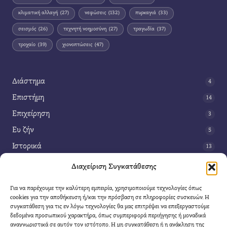
κλιματική αλλαγή
(27)
νεφώσεις
(132)
πυρκαγιά
(33)
σεισμός
(26)
τεχνητή νοημοσύνη
(27)
τραγωδία
(37)
τροχαίο
(39)
χιονοπτώσεις
(47)
Διάστημα
4
Επιστήμη
14
Επιχείρηση
3
Ευ ζήν
5
Ιστορικά
13
Κοινωνία
42
Διαχείριση Συγκατάθεσης
Περιβάλλον
14
Για να παρέχουμε την καλύτερη εμπειρία, χρησιμοποιούμε τεχνολογίες όπως
Τέχνη
3
cookies για την αποθήκευση ή/και την πρόσβαση σε πληροφορίες συσκευών. Η
συγκατάθεση για τις εν λόγω τεχνολογίες θα μας επιτρέψει να επεξεργαστούμε
Τεχνολογία
8
δεδομένα προσωπικού χαρακτήρα, όπως συμπεριφορά περιήγησης ή μοναδικά
αναγνωριστικά σε αυτόν τον ιστότοπο. Η μη συγκατάθεση ή η ανάκληση της