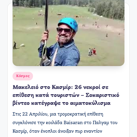
Αναρτήθηκε
Κόσμος
σε
Μακελειό στο Κασμίρ: 26 νεκροί σε
επίθεση κατά τουριστών – Σοκαριστικό
βίντεο κατέγραψε το αιματοκύλισμα
Στις 22 Απριλίου, μια τρομοκρατική επίθεση
συγκλόνισε την κοιλάδα Baisaran στο Παλγαμ του
Κασμίρ, όταν ένοπλοι άνοιξαν πυρ εναντίον