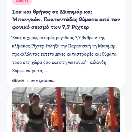
Αναρτήθηκε
Κόσμος
σε
Σοκ και θρήνος σε Μιανμάρ και
Μπανγκόκ: Εκατοντάδες θύματα από τον
φονικό σεισμό των 7,7 Ρίχτερ
Ένας ισχυρός σεισμός μεγέθους 7,7 βαθμών της
κλίμακας Ρίχτερ έπληξε την Παρασκευή τη Μιανμάρ,
προκαλώντας εκτεταμένες καταστροφές και θύματα
τόσο στη χώρα όσο και στη γειτονική Ταϊλάνδη.
Σύμφωνα με τις…
OliCoolM.
29 Μαρτίου 2025
Συγγραφέας: