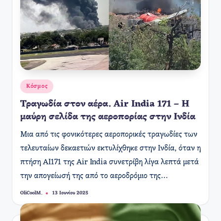
Αναρτήθηκε
Κόσμος
σε
Τραγωδία στον αέρα. Air India 171 – Η
μαύρη σελίδα της αεροπορίας στην Ινδία
Μια από τις φονικότερες αεροπορικές τραγωδίες των
τελευταίων δεκαετιών εκτυλίχθηκε στην Ινδία, όταν η
πτήση AI171 της Air India συνετρίβη λίγα λεπτά μετά
την απογείωσή της από το αεροδρόμιο της…
OliCoolM.
13 Ιουνίου 2025
Συγγραφέας: