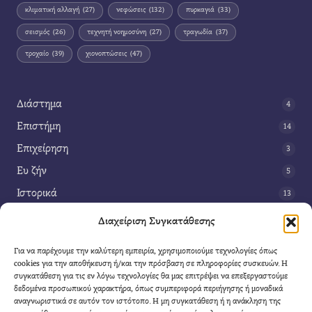
κλιματική αλλαγή
(27)
νεφώσεις
(132)
πυρκαγιά
(33)
σεισμός
(26)
τεχνητή νοημοσύνη
(27)
τραγωδία
(37)
τροχαίο
(39)
χιονοπτώσεις
(47)
Διάστημα
4
Επιστήμη
14
Επιχείρηση
3
Ευ ζήν
5
Ιστορικά
13
Κοινωνία
42
Διαχείριση Συγκατάθεσης
Περιβάλλον
14
Για να παρέχουμε την καλύτερη εμπειρία, χρησιμοποιούμε τεχνολογίες όπως
Τέχνη
3
cookies για την αποθήκευση ή/και την πρόσβαση σε πληροφορίες συσκευών. Η
συγκατάθεση για τις εν λόγω τεχνολογίες θα μας επιτρέψει να επεξεργαστούμε
Τεχνολογία
8
δεδομένα προσωπικού χαρακτήρα, όπως συμπεριφορά περιήγησης ή μοναδικά
αναγνωριστικά σε αυτόν τον ιστότοπο. Η μη συγκατάθεση ή η ανάκληση της
Υγεία
11