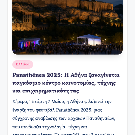
Αναρτήθηκε
Ελλάδα
σε
Panathēnea 2025: Η Αθήνα ξαναγίνεται
παγκόσμιο κέντρο καινοτομίας, τέχνης
και επιχειρηματικότητας
Σήμερα, Τετάρτη 7 Μαΐου, η Αθήνα φιλοξενεί την
έναρξη του φεστιβάλ Panathēnea 2025, μιας
σύγχρονης αναβίωσης των αρχαίων Παναθηναίων,
που συνδυάζει τεχνολογία, τέχνη και