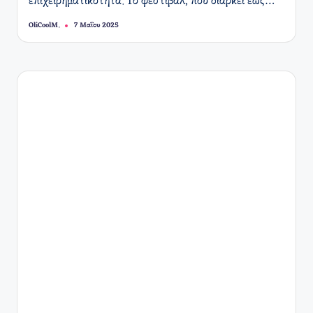
επιχειρηματικότητα. Το φεστιβάλ, που διαρκεί έως…
OliCoolM.
7 Μαΐου 2025
Συγγραφέας: