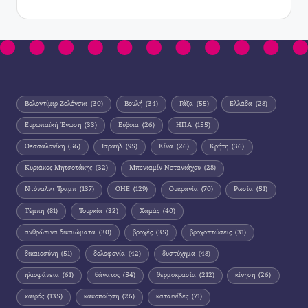
Βολοντίμιρ Ζελένσκι
(30)
Βουλή
(34)
Γάζα
(55)
Ελλάδα
(28)
Ευρωπαϊκή Ένωση
(33)
Εύβοια
(26)
ΗΠΑ
(155)
Θεσσαλονίκη
(56)
Ισραήλ
(95)
Κίνα
(26)
Κρήτη
(36)
Κυριάκος Μητσοτάκης
(32)
Μπενιαμίν Νετανιάχου
(28)
Ντόναλντ Τραμπ
(137)
ΟΗΕ
(129)
Ουκρανία
(70)
Ρωσία
(51)
Τέμπη
(81)
Τουρκία
(32)
Χαμάς
(40)
ανθρώπινα δικαιώματα
(30)
βροχές
(35)
βροχοπτώσεις
(31)
δικαιοσύνη
(51)
δολοφονία
(42)
δυστύχημα
(48)
ηλιοφάνεια
(61)
θάνατος
(54)
θερμοκρασία
(212)
κίνηση
(26)
καιρός
(135)
κακοποίηση
(26)
καταιγίδες
(71)