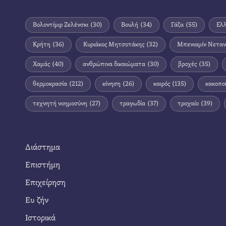
Βολοντίμιρ Ζελένσκι
(30)
Βουλή
(34)
Γάζα
(55)
Ελ
Κρήτη
(36)
Κυριάκος Μητσοτάκης
(32)
Μπενιαμίν Νεταν
Χαμάς
(40)
ανθρώπινα δικαιώματα
(30)
βροχές
(35)
θερμοκρασία
(212)
κίνηση
(26)
καιρός
(135)
κακοπο
τεχνητή νοημοσύνη
(27)
τραγωδία
(37)
τροχαίο
(39)
Διάστημα
Επιστήμη
Επιχείρηση
Ευ ζήν
Ιστορικά