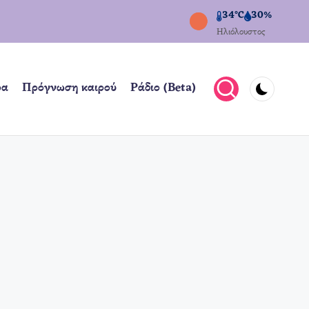
34°C
30%
Ηλιόλουστος
ρα
Πρόγνωση καιρού
Ράδιο (Beta)