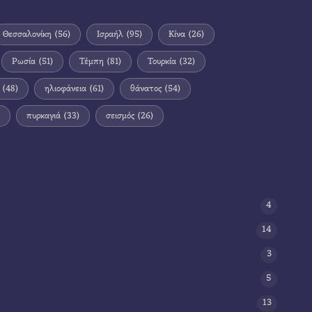
Θεσσαλονίκη
(56)
Ισραήλ
(95)
Κίνα
(26)
Ρωσία
(51)
Τέμπη
(81)
Τουρκία
(32)
(48)
ηλιοφάνεια
(61)
θάνατος
(54)
πυρκαγιά
(33)
σεισμός
(26)
4
14
3
5
13