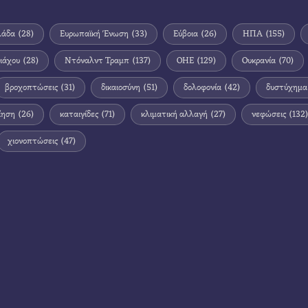
λάδα
(28)
Ευρωπαϊκή Ένωση
(33)
Εύβοια
(26)
ΗΠΑ
(155)
ιάχου
(28)
Ντόναλντ Τραμπ
(137)
ΟΗΕ
(129)
Ουκρανία
(70)
βροχοπτώσεις
(31)
δικαιοσύνη
(51)
δολοφονία
(42)
δυστύχημα
ίηση
(26)
καταιγίδες
(71)
κλιματική αλλαγή
(27)
νεφώσεις
(132)
χιονοπτώσεις
(47)