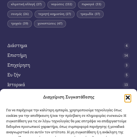
κλιματική αλλαγή
(27)
νεφώσεις
(132)
πυρκαγιά
(33)
σεισμός
(26)
τεχνητή νοημοσύνη
(27)
τραγωδία
(37)
τροχαίο
(39)
χιονοπτώσεις
(47)
Διάστημα
4
Επιστήμη
14
Επιχείρηση
3
Ευ ζήν
5
Ιστορικά
13
Κοινωνία
42
Διαχείριση Συγκατάθεσης
Περιβάλλον
14
Για να παρέχουμε την καλύτερη εμπειρία, χρησιμοποιούμε τεχνολογίες όπως
Τέχνη
3
cookies για την αποθήκευση ή/και την πρόσβαση σε πληροφορίες συσκευών. Η
συγκατάθεση για τις εν λόγω τεχνολογίες θα μας επιτρέψει να επεξεργαστούμε
Τεχνολογία
8
δεδομένα προσωπικού χαρακτήρα, όπως συμπεριφορά περιήγησης ή μοναδικά
αναγνωριστικά σε αυτόν τον ιστότοπο. Η μη συγκατάθεση ή η ανάκληση της
Υγεία
11