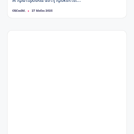
Η πρωτοβουλία αυτή προκύπτει…
OliCoolM.
27 Μαΐου 2025
Συγγραφέας: