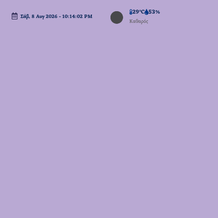
29°C
53%
Σάβ, 8 Αυγ 2026
-
10:14:03 PM
Μετάβαση
Καθαρός
σε
περιεχόμενο