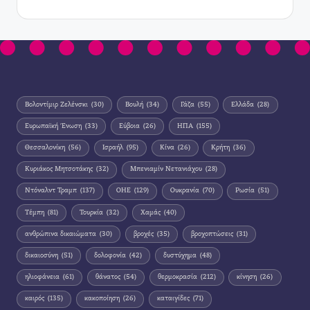
Βολοντίμιρ Ζελένσκι
(30)
Βουλή
(34)
Γάζα
(55)
Ελλάδα
(28)
Ευρωπαϊκή Ένωση
(33)
Εύβοια
(26)
ΗΠΑ
(155)
Θεσσαλονίκη
(56)
Ισραήλ
(95)
Κίνα
(26)
Κρήτη
(36)
Κυριάκος Μητσοτάκης
(32)
Μπενιαμίν Νετανιάχου
(28)
Ντόναλντ Τραμπ
(137)
ΟΗΕ
(129)
Ουκρανία
(70)
Ρωσία
(51)
Τέμπη
(81)
Τουρκία
(32)
Χαμάς
(40)
ανθρώπινα δικαιώματα
(30)
βροχές
(35)
βροχοπτώσεις
(31)
δικαιοσύνη
(51)
δολοφονία
(42)
δυστύχημα
(48)
ηλιοφάνεια
(61)
θάνατος
(54)
θερμοκρασία
(212)
κίνηση
(26)
καιρός
(135)
κακοποίηση
(26)
καταιγίδες
(71)