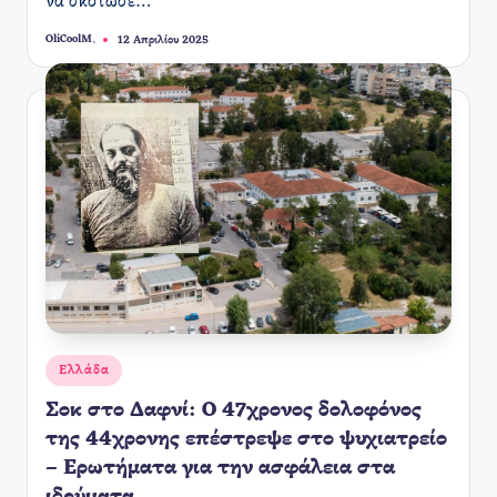
να σκότωσε…
OliCoolM.
12 Απριλίου 2025
Συγγραφέας:
Αναρτήθηκε
Ελλάδα
σε
Σοκ στο Δαφνί: Ο 47χρονος δολοφόνος
της 44χρονης επέστρεψε στο ψυχιατρείο
– Ερωτήματα για την ασφάλεια στα