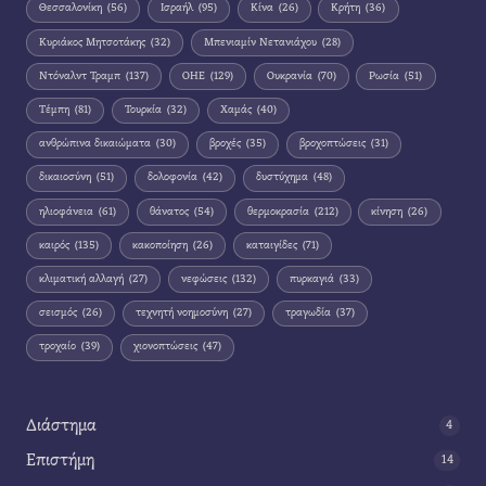
Θεσσαλονίκη
(56)
Ισραήλ
(95)
Κίνα
(26)
Κρήτη
(36)
Κυριάκος Μητσοτάκης
(32)
Μπενιαμίν Νετανιάχου
(28)
Ντόναλντ Τραμπ
(137)
ΟΗΕ
(129)
Ουκρανία
(70)
Ρωσία
(51)
Τέμπη
(81)
Τουρκία
(32)
Χαμάς
(40)
ανθρώπινα δικαιώματα
(30)
βροχές
(35)
βροχοπτώσεις
(31)
δικαιοσύνη
(51)
δολοφονία
(42)
δυστύχημα
(48)
ηλιοφάνεια
(61)
θάνατος
(54)
θερμοκρασία
(212)
κίνηση
(26)
καιρός
(135)
κακοποίηση
(26)
καταιγίδες
(71)
κλιματική αλλαγή
(27)
νεφώσεις
(132)
πυρκαγιά
(33)
σεισμός
(26)
τεχνητή νοημοσύνη
(27)
τραγωδία
(37)
τροχαίο
(39)
χιονοπτώσεις
(47)
Διάστημα
4
Επιστήμη
14