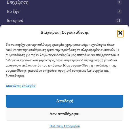
Επιχείρηση
3
Ευ ζήν
5
Ιστορικά
13
Κοινωνία
42
Διαχείριση Συγκατάθεσης
Περιβάλλον
14
Για να παρέχουμε την καλύτερη εμπειρία, χρησιμοποιούμε τεχνολογίες όπως
Τέχνη
3
cookies για την αποθήκευση ή/και την πρόσβαση σε πληροφορίες συσκευών. Η
συγκατάθεση για τις εν λόγω τεχνολογίες θα μας επιτρέψει να επεξεργαστούμε
Τεχνολογία
8
δεδομένα προσωπικού χαρακτήρα, όπως συμπεριφορά περιήγησης ή μοναδικά
αναγνωριστικά σε αυτόν τον ιστότοπο. Η μη συγκατάθεση ή η ανάκληση της
Υγεία
11
συγκατάθεσης, μπορεί να επηρεάσει αρνητικά ορισμένες λειτουργίες και
Φαντασία
δυνατότητες.
4
Διαχείριση επιλογών
Αποδοχή
Cool Mule
- 2026 |
Πολιτική Απορρήτου
|
Όροι Χρήσης
|
Επικοινωνία
Δεν αποδέχομαι
Απαγορεύετε η αναδημοσίευση μέρους η ολόκληρου του άρθρου χωρίς να αναφέρετε
καθαρά η πηγή.
Πολιτική Απορρήτου