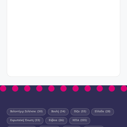
Βολοντίμιρ Ζελένσκι
(30)
Βουλή
(34)
Γάζα
(55)
Ελλάδα
(28)
Ευρωπαϊκή Ένωση
(33)
Εύβοια
(26)
ΗΠΑ
(155)