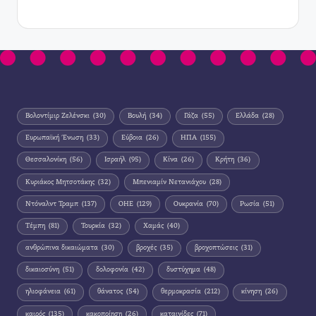
Βολοντίμιρ Ζελένσκι
(30)
Βουλή
(34)
Γάζα
(55)
Ελλάδα
(28)
Ευρωπαϊκή Ένωση
(33)
Εύβοια
(26)
ΗΠΑ
(155)
Θεσσαλονίκη
(56)
Ισραήλ
(95)
Κίνα
(26)
Κρήτη
(36)
Κυριάκος Μητσοτάκης
(32)
Μπενιαμίν Νετανιάχου
(28)
Ντόναλντ Τραμπ
(137)
ΟΗΕ
(129)
Ουκρανία
(70)
Ρωσία
(51)
Τέμπη
(81)
Τουρκία
(32)
Χαμάς
(40)
ανθρώπινα δικαιώματα
(30)
βροχές
(35)
βροχοπτώσεις
(31)
δικαιοσύνη
(51)
δολοφονία
(42)
δυστύχημα
(48)
ηλιοφάνεια
(61)
θάνατος
(54)
θερμοκρασία
(212)
κίνηση
(26)
καιρός
(135)
κακοποίηση
(26)
καταιγίδες
(71)