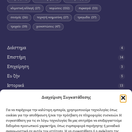
κλιματική αλλαγή
(27)
νεφώσεις
(132)
πυρκαγιά
(33)
σεισμός
(26)
τεχνητή νοημοσύνη
(27)
τραγωδία
(37)
τροχαίο
(39)
χιονοπτώσεις
(47)
Διάστημα
4
Επιστήμη
14
Επιχείρηση
3
Ευ ζήν
5
Ιστορικά
13
Κοινωνία
42
Διαχείριση Συγκατάθεσης
Περιβάλλον
14
Για να παρέχουμε την καλύτερη εμπειρία, χρησιμοποιούμε τεχνολογίες όπως
Τέχνη
3
cookies για την αποθήκευση ή/και την πρόσβαση σε πληροφορίες συσκευών. Η
συγκατάθεση για τις εν λόγω τεχνολογίες θα μας επιτρέψει να επεξεργαστούμε
Τεχνολογία
8
δεδομένα προσωπικού χαρακτήρα, όπως συμπεριφορά περιήγησης ή μοναδικά
αναγνωριστικά σε αυτόν τον ιστότοπο. Η μη συγκατάθεση ή η ανάκληση της