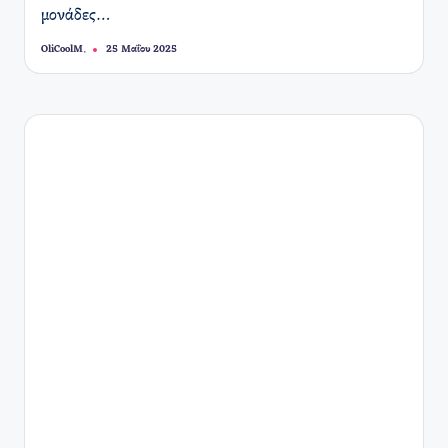
μονάδες…
OliCoolM.
25 Μαΐου 2025
Συγγραφέας: