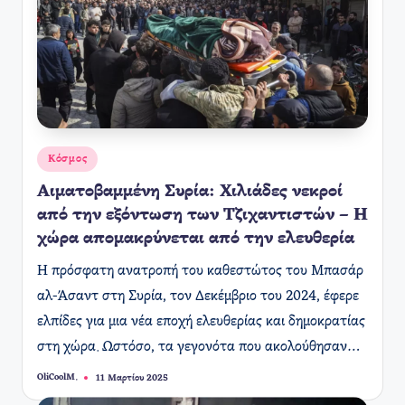
Αναρτήθηκε
Κόσμος
σε
Αιματοβαμμένη Συρία: Χιλιάδες νεκροί
από την εξόντωση των Τζιχαντιστών – Η
χώρα απομακρύνεται από την ελευθερία
​Η πρόσφατη ανατροπή του καθεστώτος του Μπασάρ
αλ-Άσαντ στη Συρία, τον Δεκέμβριο του 2024, έφερε
ελπίδες για μια νέα εποχή ελευθερίας και δημοκρατίας
στη χώρα. Ωστόσο, τα γεγονότα που ακολούθησαν…
OliCoolM.
11 Μαρτίου 2025
Συγγραφέας: