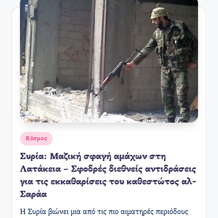
Αναρτήθηκε
Κόσμος
σε
Συρία: Μαζική σφαγή αμάχων στη
Λατάκεια – Σφοδρές διεθνείς αντιδράσεις
για τις εκκαθαρίσεις του καθεστώτος αλ-
Σαράα
Η Συρία βιώνει μια από τις πιο αιματηρές περιόδους