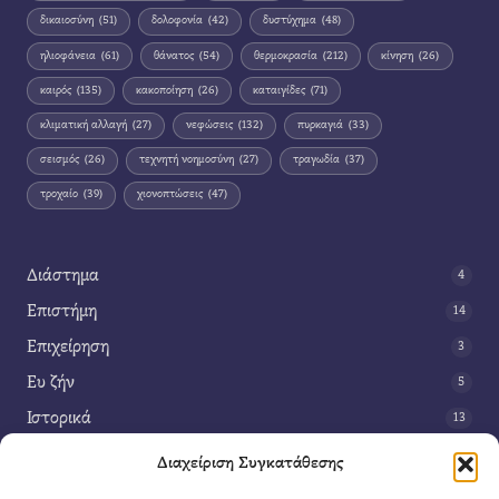
δικαιοσύνη
(51)
δολοφονία
(42)
δυστύχημα
(48)
ηλιοφάνεια
(61)
θάνατος
(54)
θερμοκρασία
(212)
κίνηση
(26)
καιρός
(135)
κακοποίηση
(26)
καταιγίδες
(71)
κλιματική αλλαγή
(27)
νεφώσεις
(132)
πυρκαγιά
(33)
σεισμός
(26)
τεχνητή νοημοσύνη
(27)
τραγωδία
(37)
τροχαίο
(39)
χιονοπτώσεις
(47)
Διάστημα
4
Επιστήμη
14
Επιχείρηση
3
Ευ ζήν
5
Ιστορικά
13
Κοινωνία
42
Διαχείριση Συγκατάθεσης
Περιβάλλον
14