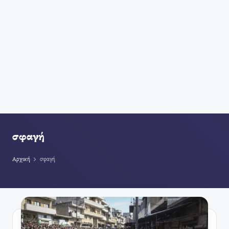
σφαγή
Αρχική
σφαγή