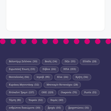
Βολοντίμιρ Ζελένσκι
(30)
Βουλή
(34)
Γάζα
(55)
Ελλάδα
(28)
Ευρωπαϊκή Ένωση
(33)
Εύβοια
(26)
ΗΠΑ
(155)
Θεσσαλονίκη
(56)
Ισραήλ
(95)
Κίνα
(26)
Κρήτη
(36)
Κυριάκος Μητσοτάκης
(32)
Μπενιαμίν Νετανιάχου
(28)
Ντόναλντ Τραμπ
(137)
ΟΗΕ
(129)
Ουκρανία
(70)
Ρωσία
(51)
Τέμπη
(81)
Τουρκία
(32)
Χαμάς
(40)
ανθρώπινα δικαιώματα
(30)
βροχές
(35)
βροχοπτώσεις
(31)