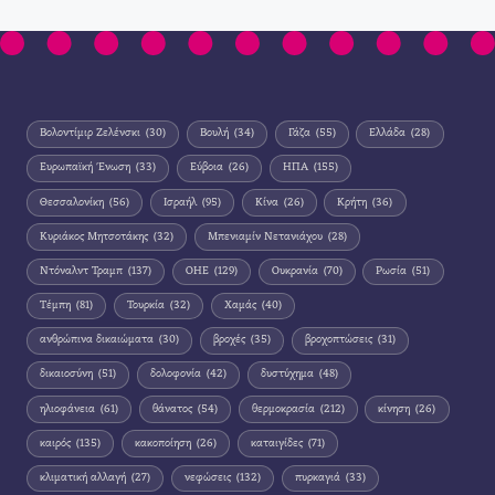
Βολοντίμιρ Ζελένσκι
(30)
Βουλή
(34)
Γάζα
(55)
Ελλάδα
(28)
Ευρωπαϊκή Ένωση
(33)
Εύβοια
(26)
ΗΠΑ
(155)
Θεσσαλονίκη
(56)
Ισραήλ
(95)
Κίνα
(26)
Κρήτη
(36)
Κυριάκος Μητσοτάκης
(32)
Μπενιαμίν Νετανιάχου
(28)
Ντόναλντ Τραμπ
(137)
ΟΗΕ
(129)
Ουκρανία
(70)
Ρωσία
(51)
Τέμπη
(81)
Τουρκία
(32)
Χαμάς
(40)
ανθρώπινα δικαιώματα
(30)
βροχές
(35)
βροχοπτώσεις
(31)
δικαιοσύνη
(51)
δολοφονία
(42)
δυστύχημα
(48)
ηλιοφάνεια
(61)
θάνατος
(54)
θερμοκρασία
(212)
κίνηση
(26)
καιρός
(135)
κακοποίηση
(26)
καταιγίδες
(71)
κλιματική αλλαγή
(27)
νεφώσεις
(132)
πυρκαγιά
(33)