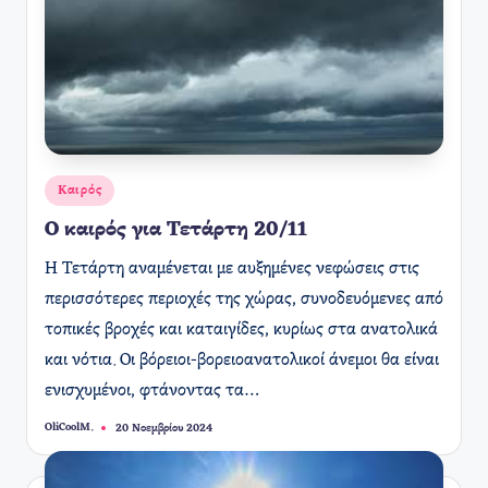
Αναρτήθηκε
Καιρός
σε
Ο καιρός για Τετάρτη 20/11
Η Τετάρτη αναμένεται με αυξημένες νεφώσεις στις
περισσότερες περιοχές της χώρας, συνοδευόμενες από
τοπικές βροχές και καταιγίδες, κυρίως στα ανατολικά
και νότια. Οι βόρειοι-βορειοανατολικοί άνεμοι θα είναι
ενισχυμένοι, φτάνοντας τα…
OliCoolM.
20 Νοεμβρίου 2024
Συγγραφέας: