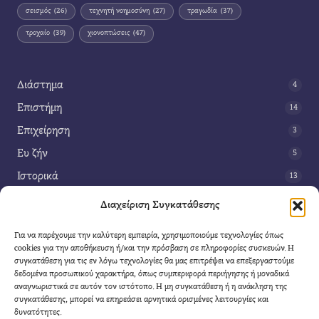
σεισμός
(26)
τεχνητή νοημοσύνη
(27)
τραγωδία
(37)
τροχαίο
(39)
χιονοπτώσεις
(47)
Διάστημα
4
Επιστήμη
14
Επιχείρηση
3
Ευ ζήν
5
Ιστορικά
13
Κοινωνία
42
Διαχείριση Συγκατάθεσης
Περιβάλλον
14
Για να παρέχουμε την καλύτερη εμπειρία, χρησιμοποιούμε τεχνολογίες όπως
Τέχνη
3
cookies για την αποθήκευση ή/και την πρόσβαση σε πληροφορίες συσκευών. Η
συγκατάθεση για τις εν λόγω τεχνολογίες θα μας επιτρέψει να επεξεργαστούμε
Τεχνολογία
8
δεδομένα προσωπικού χαρακτήρα, όπως συμπεριφορά περιήγησης ή μοναδικά
αναγνωριστικά σε αυτόν τον ιστότοπο. Η μη συγκατάθεση ή η ανάκληση της
Υγεία
11
συγκατάθεσης, μπορεί να επηρεάσει αρνητικά ορισμένες λειτουργίες και
Φαντασία
δυνατότητες.
4