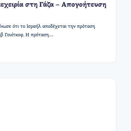
κεχειρία στη Γάζα – Απογοήτευση
ίνωσε ότι το Ισραήλ αποδέχεται την πρόταση
ιβ Γουίτκοφ. Η πρόταση…