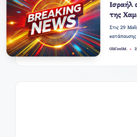
σε
Ισραήλ 
της Χαμ
Στις 29 Μαΐ
κατάπαυσης 
OliCoolM.
2
Συγγραφέας: