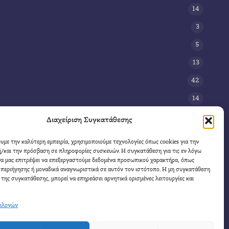
14
3
5
13
42
14
3
Διαχείριση Συγκατάθεσης
8
ουμε την καλύτερη εμπειρία, χρησιμοποιούμε τεχνολογίες όπως cookies για την
/και την πρόσβαση σε πληροφορίες συσκευών. Η συγκατάθεση για τις εν λόγω
11
θα μας επιτρέψει να επεξεργαστούμε δεδομένα προσωπικού χαρακτήρα, όπως
4
περιήγησης ή μοναδικά αναγνωριστικά σε αυτόν τον ιστότοπο. Η μη συγκατάθεση
 της συγκατάθεσης, μπορεί να επηρεάσει αρνητικά ορισμένες λειτουργίες και
πιλογών