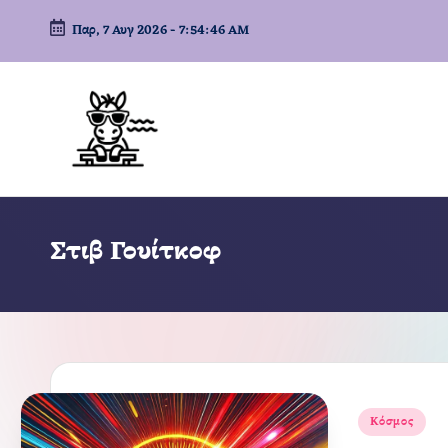
Παρ, 7 Αυγ 2026
-
7:54:47 AM
Μετάβαση
σε
περιεχόμενο
Στιβ Γουίτκοφ
Αναρτήθηκε
Κόσμος