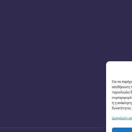
Για να παρέχ
αποθήκευση ή
τεχνολογίες 
συμπεριφορά 
ή η ανάκληση
δυνατότητες.
Διαχείριση ε