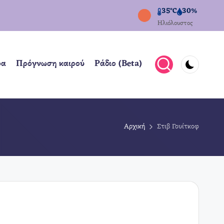
35°C
30%
Ηλιόλουστος
ρα
Πρόγνωση καιρού
Ράδιο (Beta)
Αρχική
Στιβ Γουίτκοφ