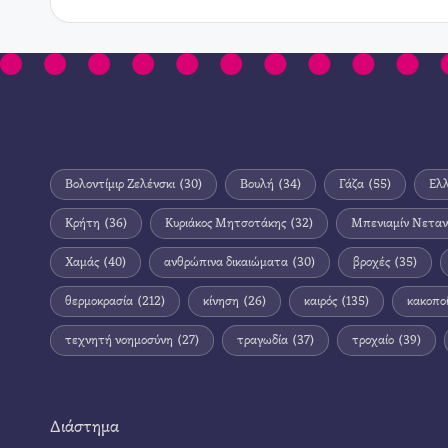
Βολοντίμιρ Ζελένσκι
(30)
Βουλή
(34)
Γάζα
(55)
Ελ
Κρήτη
(36)
Κυριάκος Μητσοτάκης
(32)
Μπενιαμίν Νεταν
Χαμάς
(40)
ανθρώπινα δικαιώματα
(30)
βροχές
(35)
θερμοκρασία
(212)
κίνηση
(26)
καιρός
(135)
κακοπο
τεχνητή νοημοσύνη
(27)
τραγωδία
(37)
τροχαίο
(39)
Διάστημα