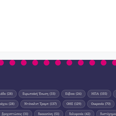
λάδα
(28)
Ευρωπαϊκή Ένωση
(33)
Εύβοια
(26)
ΗΠΑ
(155)
ιάχου
(28)
Ντόναλντ Τραμπ
(137)
ΟΗΕ
(129)
Ουκρανία
(70)
βροχοπτώσεις
(31)
δικαιοσύνη
(51)
δολοφονία
(42)
δυστύχημα