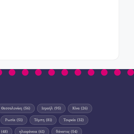
Θεσσαλονίκη
(56)
Ισραήλ
(95)
Κίνα
(26)
Ρωσία
(51)
Τέμπη
(81)
Τουρκία
(32)
(48)
ηλιοφάνεια
(61)
θάνατος
(54)