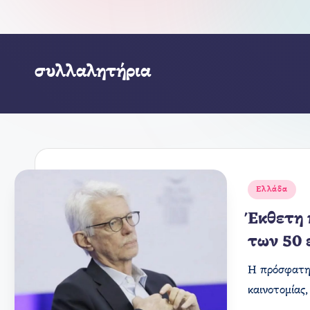
συλλαλητήρια
Αναρτήθηκε
Ελλάδα
σε
Έκθετη 
των 50 
​Η πρόσφατη
καινοτομίας