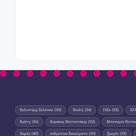
Βολοντίμιρ Ζελένσκι
(30)
Βουλή
(34)
Γάζα
(55)
Ελ
Κρήτη
(36)
Κυριάκος Μητσοτάκης
(32)
Μπενιαμίν Νεταν
Χαμάς
(40)
ανθρώπινα δικαιώματα
(30)
βροχές
(35)