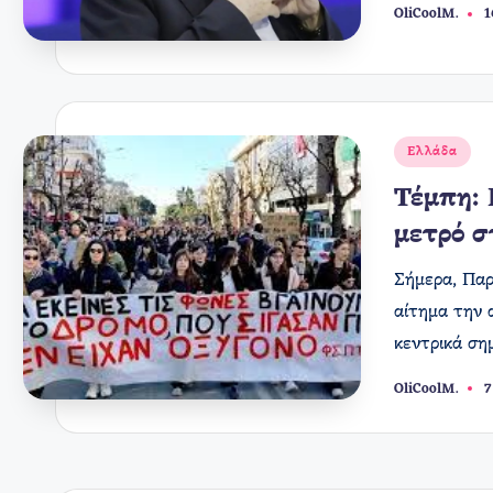
OliCoolM.
1
Συγγραφέας:
Αναρτήθηκε
Ελλάδα
σε
Τέμπη: 
μετρό σ
Σήμερα, Παρ
αίτημα την 
κεντρικά σ
OliCoolM.
7
Συγγραφέας: