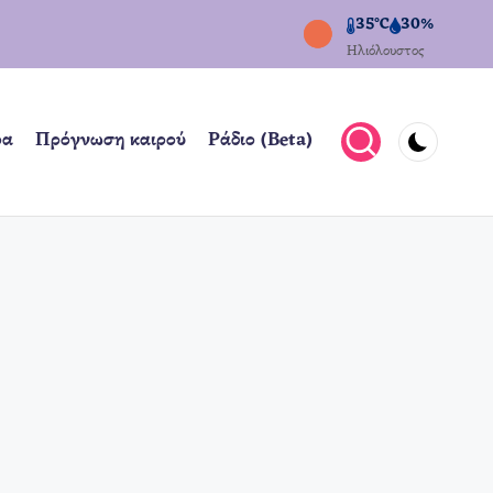
35°C
30%
Ηλιόλουστος
ρα
Πρόγνωση καιρού
Ράδιο (Beta)