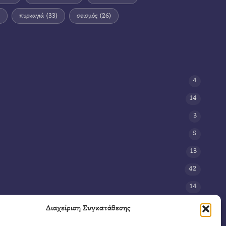
πυρκαγιά
(33)
σεισμός
(26)
4
14
3
5
13
42
14
3
Διαχείριση Συγκατάθεσης
8