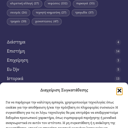
κλιματική αλλαγή
(27)
νεφώσεις
(132)
πυρκαγιά
(33)
σεισμός
(26)
τεχνητή νοημοσύνη
(27)
τραγωδία
(37)
τροχαίο
(39)
χιονοπτώσεις
(47)
Διάστημα
4
Επιστήμη
14
Επιχείρηση
3
Ευ ζήν
5
Ιστορικά
13
Κοινωνία
42
Διαχείριση Συγκατάθεσης
Περιβάλλον
14
Για να παρέχουμε την καλύτερη εμπειρία, χρησιμοποιούμε τεχνολογίες όπως
Τέχνη
3
cookies για την αποθήκευση ή/και την πρόσβαση σε πληροφορίες συσκευών. Η
συγκατάθεση για τις εν λόγω τεχνολογίες θα μας επιτρέψει να επεξεργαστούμε
Τεχνολογία
8
δεδομένα προσωπικού χαρακτήρα, όπως συμπεριφορά περιήγησης ή μοναδικά
αναγνωριστικά σε αυτόν τον ιστότοπο. Η μη συγκατάθεση ή η ανάκληση της
Υγεία
11