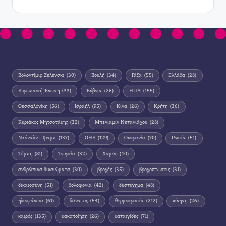
Βολοντίμιρ Ζελένσκι
(30)
Βουλή
(34)
Γάζα
(55)
Ελλάδα
(28)
Ευρωπαϊκή Ένωση
(33)
Εύβοια
(26)
ΗΠΑ
(155)
Θεσσαλονίκη
(56)
Ισραήλ
(95)
Κίνα
(26)
Κρήτη
(36)
Κυριάκος Μητσοτάκης
(32)
Μπενιαμίν Νετανιάχου
(28)
Ντόναλντ Τραμπ
(137)
ΟΗΕ
(129)
Ουκρανία
(70)
Ρωσία
(51)
Τέμπη
(81)
Τουρκία
(32)
Χαμάς
(40)
ανθρώπινα δικαιώματα
(30)
βροχές
(35)
βροχοπτώσεις
(31)
δικαιοσύνη
(51)
δολοφονία
(42)
δυστύχημα
(48)
ηλιοφάνεια
(61)
θάνατος
(54)
θερμοκρασία
(212)
κίνηση
(26)
καιρός
(135)
κακοποίηση
(26)
καταιγίδες
(71)