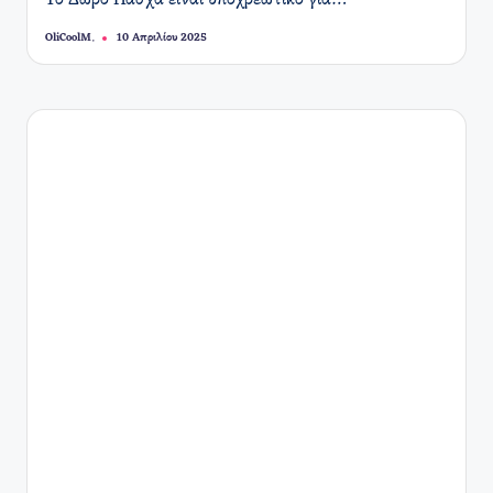
Το Δώρο Πάσχα είναι υποχρεωτικό για…
OliCoolM.
10 Απριλίου 2025
Συγγραφέας: