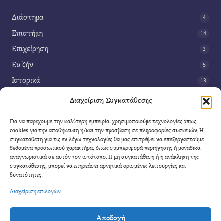
Διάστημα
4
Επιστήμη
14
Επιχείρηση
3
Ευ ζήν
5
Ιστορικά
13
Κοινωνία
42
Διαχείριση Συγκατάθεσης
Περιβάλλον
14
Για να παρέχουμε την καλύτερη εμπειρία, χρησιμοποιούμε τεχνολογίες όπως
Τέχνη
3
cookies για την αποθήκευση ή/και την πρόσβαση σε πληροφορίες συσκευών. Η
συγκατάθεση για τις εν λόγω τεχνολογίες θα μας επιτρέψει να επεξεργαστούμε
Τεχνολογία
8
δεδομένα προσωπικού χαρακτήρα, όπως συμπεριφορά περιήγησης ή μοναδικά
αναγνωριστικά σε αυτόν τον ιστότοπο. Η μη συγκατάθεση ή η ανάκληση της
Υγεία
11
συγκατάθεσης, μπορεί να επηρεάσει αρνητικά ορισμένες λειτουργίες και
Φαντασία
δυνατότητες.
4
Διαχείριση επιλογών
Αποδοχή