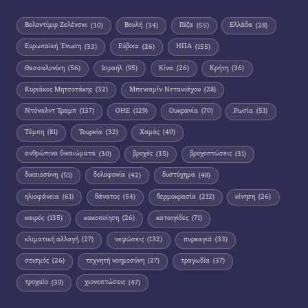
Βολοντίμιρ Ζελένσκι
(30)
Βουλή
(34)
Γάζα
(55)
Ελλάδα
(28)
Ευρωπαϊκή Ένωση
(33)
Εύβοια
(26)
ΗΠΑ
(155)
Θεσσαλονίκη
(56)
Ισραήλ
(95)
Κίνα
(26)
Κρήτη
(36)
Κυριάκος Μητσοτάκης
(32)
Μπενιαμίν Νετανιάχου
(28)
Ντόναλντ Τραμπ
(137)
ΟΗΕ
(129)
Ουκρανία
(70)
Ρωσία
(51)
Τέμπη
(81)
Τουρκία
(32)
Χαμάς
(40)
ανθρώπινα δικαιώματα
(30)
βροχές
(35)
βροχοπτώσεις
(31)
δικαιοσύνη
(51)
δολοφονία
(42)
δυστύχημα
(48)
ηλιοφάνεια
(61)
θάνατος
(54)
θερμοκρασία
(212)
κίνηση
(26)
καιρός
(135)
κακοποίηση
(26)
καταιγίδες
(71)
κλιματική αλλαγή
(27)
νεφώσεις
(132)
πυρκαγιά
(33)
σεισμός
(26)
τεχνητή νοημοσύνη
(27)
τραγωδία
(37)
τροχαίο
(39)
χιονοπτώσεις
(47)