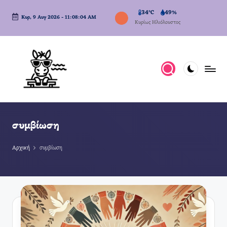
34°C
49%
Κυρ, 9 Αυγ 2026
-
11:08:04 AM
Μετάβαση
Κυρίως Ηλιόλουστος
σε
περιεχόμενο
συμβίωση
Αρχική
συμβίωση