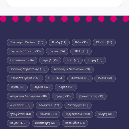
Βολοντίμιρ Ζελένσκι
(30)
Βουλή
(34)
Γάζα
(55)
Ελλάδα
(28)
Ευρωπαϊκή Ένωση
(33)
Εύβοια
(26)
ΗΠΑ
(155)
Θεσσαλονίκη
(56)
Ισραήλ
(95)
Κίνα
(26)
Κρήτη
(36)
Κυριάκος Μητσοτάκης
(32)
Μπενιαμίν Νετανιάχου
(28)
Ντόναλντ Τραμπ
(137)
ΟΗΕ
(129)
Ουκρανία
(70)
Ρωσία
(51)
Τέμπη
(81)
Τουρκία
(32)
Χαμάς
(40)
ανθρώπινα δικαιώματα
(30)
βροχές
(35)
βροχοπτώσεις
(31)
δικαιοσύνη
(51)
δολοφονία
(42)
δυστύχημα
(48)
ηλιοφάνεια
(61)
θάνατος
(54)
θερμοκρασία
(212)
κίνηση
(26)
καιρός
(135)
κακοποίηση
(26)
καταιγίδες
(71)