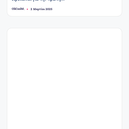
OliCoolM.
2 Μαρτίου 2025
Συγγραφέας: