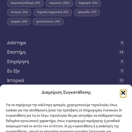
κλιματική αλλαγή
(27)
νεφώσεις
(132)
πυρκαγιά
(33)
σεισμός
(26)
τεχνητή νοημοσύνη
(27)
τραγωδία
(37)
τροχαίο
(39)
χιονοπτώσεις
(47)
Διάστημα
4
Επιστήμη
14
Επιχείρηση
3
Ευ ζήν
5
Ιστορικά
13
Κοινωνία
42
Διαχείριση Συγκατάθεσης
Περιβάλλον
14
Για να παρέχουμε την καλύτερη εμπειρία, χρησιμοποιούμε τεχνολογίες όπως
Τέχνη
3
cookies για την αποθήκευση ή/και την πρόσβαση σε πληροφορίες συσκευών. Η
συγκατάθεση για τις εν λόγω τεχνολογίες θα μας επιτρέψει να επεξεργαστούμε
Τεχνολογία
8
δεδομένα προσωπικού χαρακτήρα, όπως συμπεριφορά περιήγησης ή μοναδικά
αναγνωριστικά σε αυτόν τον ιστότοπο. Η μη συγκατάθεση ή η ανάκληση της
Υγεία
11
συγκατάθεσης, μπορεί να επηρεάσει αρνητικά ορισμένες λειτουργίες και