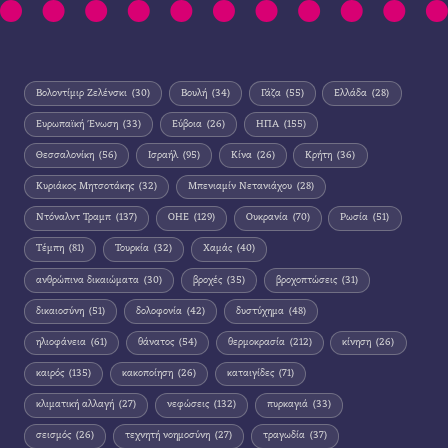
Βολοντίμιρ Ζελένσκι
(30)
Βουλή
(34)
Γάζα
(55)
Ελλάδα
(28)
Ευρωπαϊκή Ένωση
(33)
Εύβοια
(26)
ΗΠΑ
(155)
Θεσσαλονίκη
(56)
Ισραήλ
(95)
Κίνα
(26)
Κρήτη
(36)
Κυριάκος Μητσοτάκης
(32)
Μπενιαμίν Νετανιάχου
(28)
Ντόναλντ Τραμπ
(137)
ΟΗΕ
(129)
Ουκρανία
(70)
Ρωσία
(51)
Τέμπη
(81)
Τουρκία
(32)
Χαμάς
(40)
ανθρώπινα δικαιώματα
(30)
βροχές
(35)
βροχοπτώσεις
(31)
δικαιοσύνη
(51)
δολοφονία
(42)
δυστύχημα
(48)
ηλιοφάνεια
(61)
θάνατος
(54)
θερμοκρασία
(212)
κίνηση
(26)
καιρός
(135)
κακοποίηση
(26)
καταιγίδες
(71)
κλιματική αλλαγή
(27)
νεφώσεις
(132)
πυρκαγιά
(33)
σεισμός
(26)
τεχνητή νοημοσύνη
(27)
τραγωδία
(37)