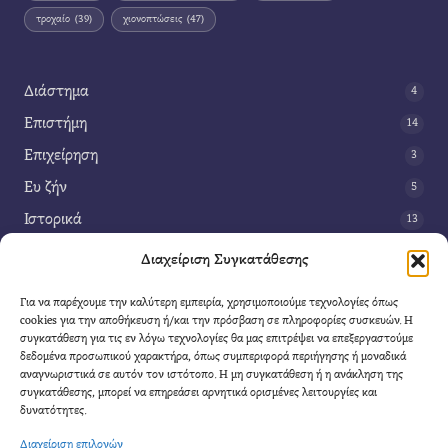
τροχαίο
(39)
χιονοπτώσεις
(47)
Διάστημα
4
Επιστήμη
14
Επιχείρηση
3
Ευ ζήν
5
Ιστορικά
13
Κοινωνία
42
Διαχείριση Συγκατάθεσης
Περιβάλλον
14
Για να παρέχουμε την καλύτερη εμπειρία, χρησιμοποιούμε τεχνολογίες όπως
Τέχνη
3
cookies για την αποθήκευση ή/και την πρόσβαση σε πληροφορίες συσκευών. Η
συγκατάθεση για τις εν λόγω τεχνολογίες θα μας επιτρέψει να επεξεργαστούμε
Τεχνολογία
8
δεδομένα προσωπικού χαρακτήρα, όπως συμπεριφορά περιήγησης ή μοναδικά
αναγνωριστικά σε αυτόν τον ιστότοπο. Η μη συγκατάθεση ή η ανάκληση της
Υγεία
11
συγκατάθεσης, μπορεί να επηρεάσει αρνητικά ορισμένες λειτουργίες και
Φαντασία
δυνατότητες.
4
Διαχείριση επιλογών