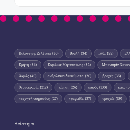
Βολοντίμιρ Ζελένσκι
(30)
Βουλή
(34)
Γάζα
(55)
Ελ
Κρήτη
(36)
Κυριάκος Μητσοτάκης
(32)
Μπενιαμίν Νεταν
Χαμάς
(40)
ανθρώπινα δικαιώματα
(30)
βροχές
(35)
θερμοκρασία
(212)
κίνηση
(26)
καιρός
(135)
κακοπο
τεχνητή νοημοσύνη
(27)
τραγωδία
(37)
τροχαίο
(39)
Διάστημα