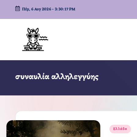
Πέμ, 6 Αυγ 2026
-
3:30:17 PM
Μετάβαση
σε
περιεχόμενο
συναυλία αλληλεγγύης
Αναρτήθηκε
Ελλάδα