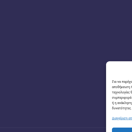
Για να παρέχ
αποθήκευση ή
τεχνολογίες 
συμπεριφορά 
ή η ανάκληση
δυνατότητες.
Διαχείριση ε