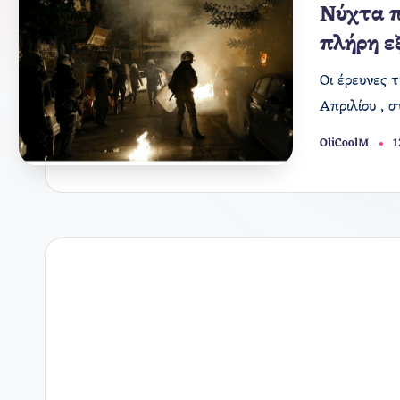
σε
Νύχτα π
πλήρη ε
Οι έρευνες 
Απριλίου , 
OliCoolM.
1
Συγγραφέας: