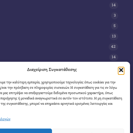
14
3
5
13
42
14
3
Διαχείριση Συγκατάθεσης
8
ουμε την καλύτερη εμπειρία, χρησιμοποιούμε τεχνολογίες όπως cookies για την
/και την πρόσβαση σε πληροφορίες συσκευών. Η συγκατάθεση για τις εν λόγω
11
θα μας επιτρέψει να επεξεργαστούμε δεδομένα προσωπικού χαρακτήρα, όπως
4
περιήγησης ή μοναδικά αναγνωριστικά σε αυτόν τον ιστότοπο. Η μη συγκατάθεση
 της συγκατάθεσης, μπορεί να επηρεάσει αρνητικά ορισμένες λειτουργίες και
πιλογών