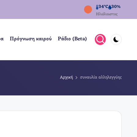
34°C
30%
Ηλιόλουστος
ρα
Πρόγνωση καιρού
Ράδιο (Beta)
Αρχική
συναυλία αλληλεγγύης