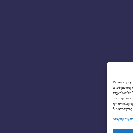
Για να παρέχ
αποθήκευση ή
τεχνολογίες 
συμπεριφορά 
ή η ανάκληση
δυνατότητες.
Διαχείριση ε