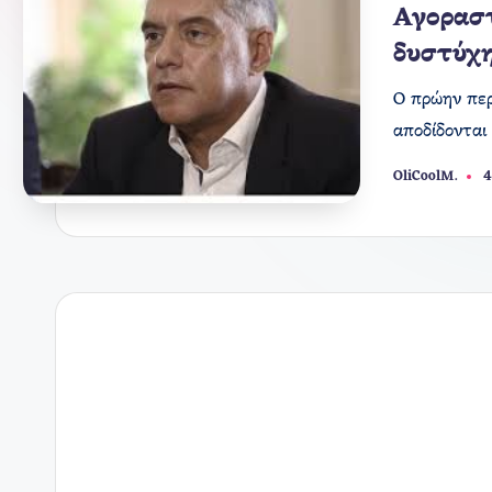
σε
Αγοραστ
δυστύχ
Ο πρώην περ
αποδίδονται
OliCoolM.
4
Συγγραφέας: