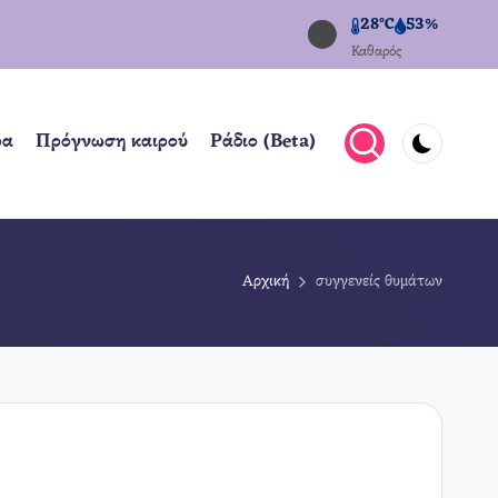
28°C
53%
Καθαρός
ρα
Πρόγνωση καιρού
Ράδιο (Beta)
Αρχική
συγγενείς θυμάτων