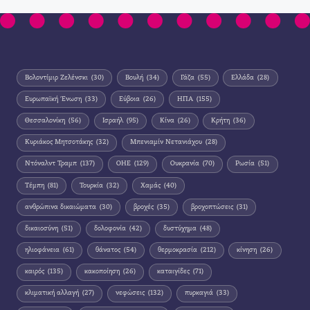
Βολοντίμιρ Ζελένσκι
(30)
Βουλή
(34)
Γάζα
(55)
Ελλάδα
(28)
Ευρωπαϊκή Ένωση
(33)
Εύβοια
(26)
ΗΠΑ
(155)
Θεσσαλονίκη
(56)
Ισραήλ
(95)
Κίνα
(26)
Κρήτη
(36)
Κυριάκος Μητσοτάκης
(32)
Μπενιαμίν Νετανιάχου
(28)
Ντόναλντ Τραμπ
(137)
ΟΗΕ
(129)
Ουκρανία
(70)
Ρωσία
(51)
Τέμπη
(81)
Τουρκία
(32)
Χαμάς
(40)
ανθρώπινα δικαιώματα
(30)
βροχές
(35)
βροχοπτώσεις
(31)
δικαιοσύνη
(51)
δολοφονία
(42)
δυστύχημα
(48)
ηλιοφάνεια
(61)
θάνατος
(54)
θερμοκρασία
(212)
κίνηση
(26)
καιρός
(135)
κακοποίηση
(26)
καταιγίδες
(71)
κλιματική αλλαγή
(27)
νεφώσεις
(132)
πυρκαγιά
(33)