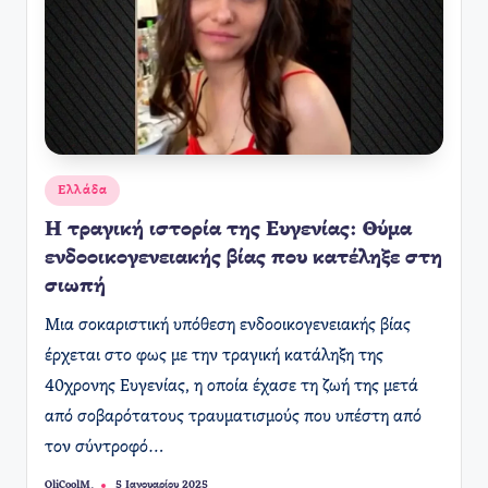
Αναρτήθηκε
Ελλάδα
σε
Η τραγική ιστορία της Ευγενίας: Θύμα
ενδοοικογενειακής βίας που κατέληξε στη
σιωπή
Μια σοκαριστική υπόθεση ενδοοικογενειακής βίας
έρχεται στο φως με την τραγική κατάληξη της
40χρονης Ευγενίας, η οποία έχασε τη ζωή της μετά
από σοβαρότατους τραυματισμούς που υπέστη από
τον σύντροφό…
OliCoolM.
5 Ιανουαρίου 2025