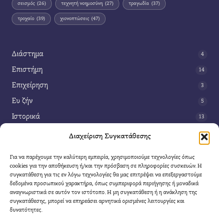
σεισμός
(26)
τεχνητή νοημοσύνη
(27)
τραγωδία
(37)
τροχαίο
(39)
χιονοπτώσεις
(47)
Διάστημα
4
Επιστήμη
14
Επιχείρηση
3
Ευ ζήν
5
Ιστορικά
13
Κοινωνία
42
Διαχείριση Συγκατάθεσης
Περιβάλλον
14
Για να παρέχουμε την καλύτερη εμπειρία, χρησιμοποιούμε τεχνολογίες όπως
Τέχνη
3
cookies για την αποθήκευση ή/και την πρόσβαση σε πληροφορίες συσκευών. Η
συγκατάθεση για τις εν λόγω τεχνολογίες θα μας επιτρέψει να επεξεργαστούμε
Τεχνολογία
8
δεδομένα προσωπικού χαρακτήρα, όπως συμπεριφορά περιήγησης ή μοναδικά
αναγνωριστικά σε αυτόν τον ιστότοπο. Η μη συγκατάθεση ή η ανάκληση της
Υγεία
11
συγκατάθεσης, μπορεί να επηρεάσει αρνητικά ορισμένες λειτουργίες και
Φαντασία
δυνατότητες.
4