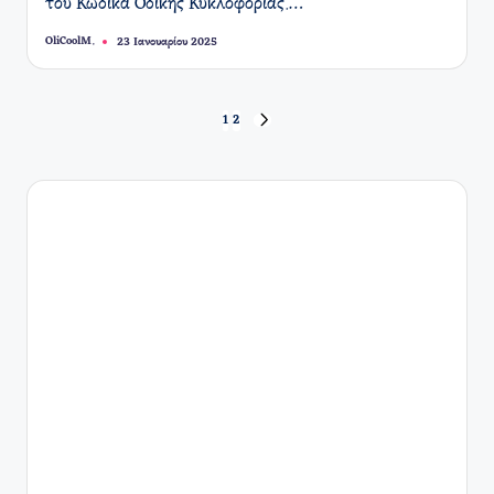
του Κώδικα Οδικής Κυκλοφορίας.…
OliCoolM.
23 Ιανουαρίου 2025
Συγγραφέας:
Σελιδοποίηση
1
2
ΕΠΌΜΕΝΗ
ΣΕΛΊΔΑ
άρθρων