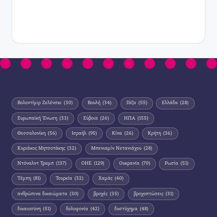
Βολοντίμιρ Ζελένσκι
(30)
Βουλή
(34)
Γάζα
(55)
Ελλάδα
(28)
Ευρωπαϊκή Ένωση
(33)
Εύβοια
(26)
ΗΠΑ
(155)
Θεσσαλονίκη
(56)
Ισραήλ
(95)
Κίνα
(26)
Κρήτη
(36)
Κυριάκος Μητσοτάκης
(32)
Μπενιαμίν Νετανιάχου
(28)
Ντόναλντ Τραμπ
(137)
ΟΗΕ
(129)
Ουκρανία
(70)
Ρωσία
(51)
Τέμπη
(81)
Τουρκία
(32)
Χαμάς
(40)
ανθρώπινα δικαιώματα
(30)
βροχές
(35)
βροχοπτώσεις
(31)
δικαιοσύνη
(51)
δολοφονία
(42)
δυστύχημα
(48)