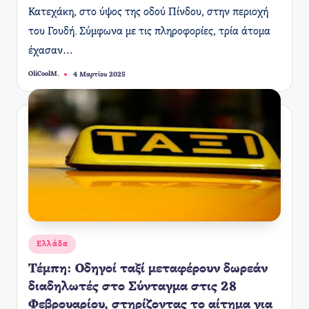
Κατεχάκη, στο ύψος της οδού Πίνδου, στην περιοχή
του Γουδή. Σύμφωνα με τις πληροφορίες, τρία άτομα
έχασαν…
OliCoolM.
4 Μαρτίου 2025
Συγγραφέας:
Αναρτήθηκε
Ελλάδα
σε
Τέμπη: Οδηγοί ταξί μεταφέρουν δωρεάν
διαδηλωτές στο Σύνταγμα στις 28
Φεβρουαρίου, στηρίζοντας το αίτημα για