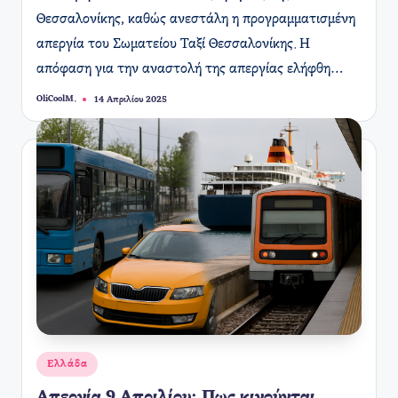
Θεσσαλονίκης, καθώς ανεστάλη η προγραμματισμένη
απεργία του Σωματείου Ταξί Θεσσαλονίκης. Η
απόφαση για την αναστολή της απεργίας ελήφθη…
OliCoolM.
14 Απριλίου 2025
Συγγραφέας:
Αναρτήθηκε
Ελλάδα
σε
Απεργία 9 Απριλίου: Πως κινούνται