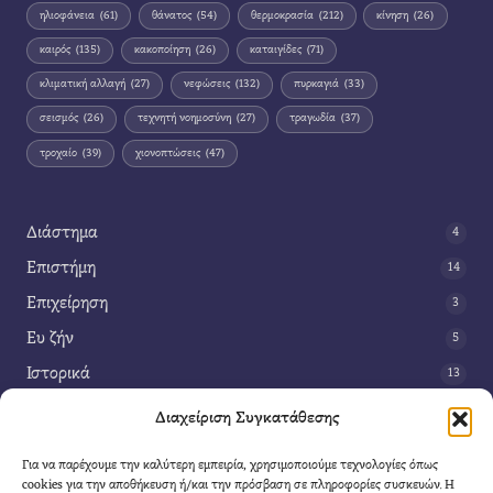
ηλιοφάνεια
(61)
θάνατος
(54)
θερμοκρασία
(212)
κίνηση
(26)
καιρός
(135)
κακοποίηση
(26)
καταιγίδες
(71)
κλιματική αλλαγή
(27)
νεφώσεις
(132)
πυρκαγιά
(33)
σεισμός
(26)
τεχνητή νοημοσύνη
(27)
τραγωδία
(37)
τροχαίο
(39)
χιονοπτώσεις
(47)
Διάστημα
4
Επιστήμη
14
Επιχείρηση
3
Ευ ζήν
5
Ιστορικά
13
Κοινωνία
42
Διαχείριση Συγκατάθεσης
Περιβάλλον
14
Για να παρέχουμε την καλύτερη εμπειρία, χρησιμοποιούμε τεχνολογίες όπως
Τέχνη
3
cookies για την αποθήκευση ή/και την πρόσβαση σε πληροφορίες συσκευών. Η