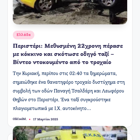
Αναρτήθηκε
Ελλάδα
σε
Περιστέρι: Μεθυσμένη 22χρονη πέρασε
με κόκκινο και σκότωσε οδηγό ταξί –
Βίντεο ντοκουμέντο από το τροχαίο
​Την Κυριακή, περίπου στις 02:40 τα ξημερώματα,
σημειώθηκε ένα θανατηφόρο τροχαίο δυστύχημα στη
συμβολή των οδών Παναγή Τσαλδάρη και Λεωφόρου
Θηβών στο Περιστέρι. Ένα ταξί συγκρούστηκε
πλαγιομετωπικά με Ι.Χ. αυτοκίνητο…
OliCoolM.
17 Μαρτίου 2025
Συγγραφέας: