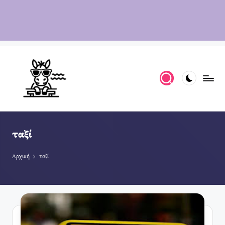
ταξί
Αρχική
ταξί