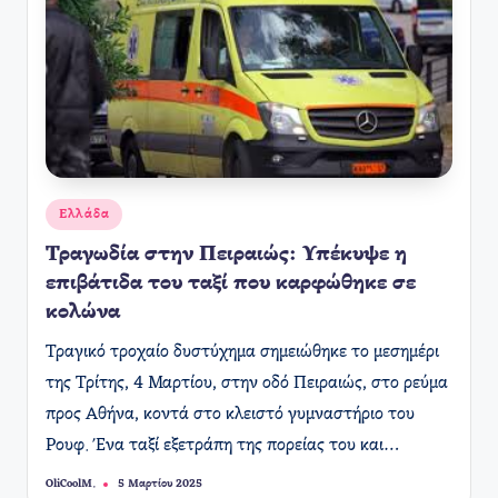
Αναρτήθηκε
Ελλάδα
σε
Τραγωδία στην Πειραιώς: Υπέκυψε η
επιβάτιδα του ταξί που καρφώθηκε σε
κολώνα
​Τραγικό τροχαίο δυστύχημα σημειώθηκε το μεσημέρι
της Τρίτης, 4 Μαρτίου, στην οδό Πειραιώς, στο ρεύμα
προς Αθήνα, κοντά στο κλειστό γυμναστήριο του
Ρουφ. Ένα ταξί εξετράπη της πορείας του και…
OliCoolM.
5 Μαρτίου 2025
Συγγραφέας: