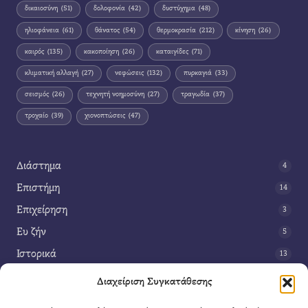
δικαιοσύνη
(51)
δολοφονία
(42)
δυστύχημα
(48)
ηλιοφάνεια
(61)
θάνατος
(54)
θερμοκρασία
(212)
κίνηση
(26)
καιρός
(135)
κακοποίηση
(26)
καταιγίδες
(71)
κλιματική αλλαγή
(27)
νεφώσεις
(132)
πυρκαγιά
(33)
σεισμός
(26)
τεχνητή νοημοσύνη
(27)
τραγωδία
(37)
τροχαίο
(39)
χιονοπτώσεις
(47)
Διάστημα
4
Επιστήμη
14
Επιχείρηση
3
Ευ ζήν
5
Ιστορικά
13
Κοινωνία
42
Διαχείριση Συγκατάθεσης
Περιβάλλον
14