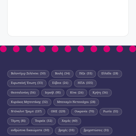
Βολοντίμιρ Ζελένσκι
(30)
Βουλή
(34)
Γάζα
(55)
Ελλάδα
(28)
Ευρωπαϊκή Ένωση
(33)
Εύβοια
(26)
ΗΠΑ
(155)
Θεσσαλονίκη
(56)
Ισραήλ
(95)
Κίνα
(26)
Κρήτη
(36)
Κυριάκος Μητσοτάκης
(32)
Μπενιαμίν Νετανιάχου
(28)
Ντόναλντ Τραμπ
(137)
ΟΗΕ
(129)
Ουκρανία
(70)
Ρωσία
(51)
Τέμπη
(81)
Τουρκία
(32)
Χαμάς
(40)
ανθρώπινα δικαιώματα
(30)
βροχές
(35)
βροχοπτώσεις
(31)