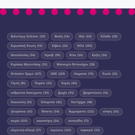
Βολοντίμιρ Ζελένσκι
(30)
Βουλή
(34)
Γάζα
(55)
Ελλάδα
(28)
Ευρωπαϊκή Ένωση
(33)
Εύβοια
(26)
ΗΠΑ
(155)
Θεσσαλονίκη
(56)
Ισραήλ
(95)
Κίνα
(26)
Κρήτη
(36)
Κυριάκος Μητσοτάκης
(32)
Μπενιαμίν Νετανιάχου
(28)
Ντόναλντ Τραμπ
(137)
ΟΗΕ
(129)
Ουκρανία
(70)
Ρωσία
(51)
Τέμπη
(81)
Τουρκία
(32)
Χαμάς
(40)
ανθρώπινα δικαιώματα
(30)
βροχές
(35)
βροχοπτώσεις
(31)
δικαιοσύνη
(51)
δολοφονία
(42)
δυστύχημα
(48)
ηλιοφάνεια
(61)
θάνατος
(54)
θερμοκρασία
(212)
κίνηση
(26)
καιρός
(135)
κακοποίηση
(26)
καταιγίδες
(71)
κλιματική αλλαγή
(27)
νεφώσεις
(132)
πυρκαγιά
(33)