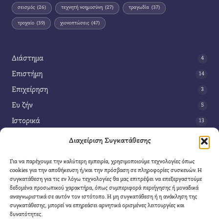
σεισμός
(26)
τεχνητή νοημοσύνη
(27)
τραγωδία
(37)
τροχαίο
(39)
χιονοπτώσεις
(47)
Διάστημα
4
Επιστήμη
14
Επιχείρηση
3
Ευ ζήν
5
Ιστορικά
13
Κοινωνία
42
Διαχείριση Συγκατάθεσης
Περιβάλλον
14
Για να παρέχουμε την καλύτερη εμπειρία, χρησιμοποιούμε τεχνολογίες όπως
Τέχνη
3
cookies για την αποθήκευση ή/και την πρόσβαση σε πληροφορίες συσκευών. Η
συγκατάθεση για τις εν λόγω τεχνολογίες θα μας επιτρέψει να επεξεργαστούμε
Τεχνολογία
8
δεδομένα προσωπικού χαρακτήρα, όπως συμπεριφορά περιήγησης ή μοναδικά
αναγνωριστικά σε αυτόν τον ιστότοπο. Η μη συγκατάθεση ή η ανάκληση της
Υγεία
11
συγκατάθεσης, μπορεί να επηρεάσει αρνητικά ορισμένες λειτουργίες και
Φαντασία
δυνατότητες.
4