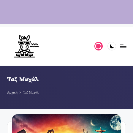
Ταζ Μαχάλ
Αρχική
Ταζ Μαχάλ