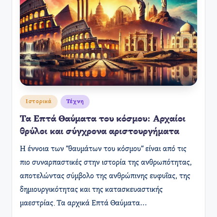
Αναρτήθηκε
Ιστορικά
Τέχνη
σε
Τα Eπτά Θαύματα του κόσμου: Αρχαίοι
θρύλοι και σύγχρονα αριστουργήματα
Η έννοια των "θαυμάτων του κόσμου" είναι από τις
πιο συναρπαστικές στην ιστορία της ανθρωπότητας,
αποτελώντας σύμβολο της ανθρώπινης ευφυΐας, της
δημιουργικότητας και της κατασκευαστικής
μαεστρίας. Τα αρχικά Επτά Θαύματα…