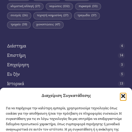
κλιματική αλλαγή
(27)
νεφώσεις
(132)
πυρκαγιά
(33)
σεισμός
(26)
τεχνητή νοημοσύνη
(27)
τραγωδία
(37)
τροχαίο
(39)
χιονοπτώσεις
(47)
Διάστημα
4
Επιστήμη
14
Επιχείρηση
3
Ευ ζήν
5
Ιστορικά
13
Κοινωνία
42
Διαχείριση Συγκατάθεσης
Περιβάλλον
14
Για να παρέχουμε την καλύτερη εμπειρία, χρησιμοποιούμε τεχνολογίες όπως
Τέχνη
3
cookies για την αποθήκευση ή/και την πρόσβαση σε πληροφορίες συσκευών. Η
συγκατάθεση για τις εν λόγω τεχνολογίες θα μας επιτρέψει να επεξεργαστούμε
Τεχνολογία
8
δεδομένα προσωπικού χαρακτήρα, όπως συμπεριφορά περιήγησης ή μοναδικά
αναγνωριστικά σε αυτόν τον ιστότοπο. Η μη συγκατάθεση ή η ανάκληση της
Υγεία
11