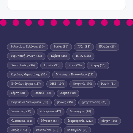
Βολοντίμιρ Ζελένσκι
(30)
Βουλή
(34)
Γάζα
(55)
Ελλάδα
(28)
Ευρωπαϊκή Ένωση
(33)
Εύβοια
(26)
ΗΠΑ
(155)
Θεσσαλονίκη
(56)
Ισραήλ
(95)
Κίνα
(26)
Κρήτη
(36)
Κυριάκος Μητσοτάκης
(32)
Μπενιαμίν Νετανιάχου
(28)
Ντόναλντ Τραμπ
(137)
ΟΗΕ
(129)
Ουκρανία
(70)
Ρωσία
(51)
Τέμπη
(81)
Τουρκία
(32)
Χαμάς
(40)
ανθρώπινα δικαιώματα
(30)
βροχές
(35)
βροχοπτώσεις
(31)
δικαιοσύνη
(51)
δολοφονία
(42)
δυστύχημα
(48)
ηλιοφάνεια
(61)
θάνατος
(54)
θερμοκρασία
(212)
κίνηση
(26)
καιρός
(135)
κακοποίηση
(26)
καταιγίδες
(71)