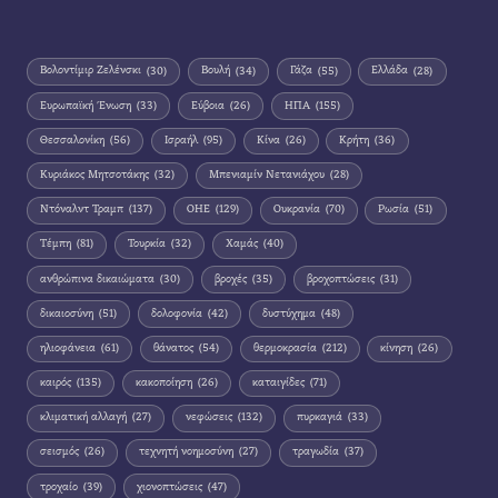
Βολοντίμιρ Ζελένσκι
(30)
Βουλή
(34)
Γάζα
(55)
Ελλάδα
(28)
Ευρωπαϊκή Ένωση
(33)
Εύβοια
(26)
ΗΠΑ
(155)
Θεσσαλονίκη
(56)
Ισραήλ
(95)
Κίνα
(26)
Κρήτη
(36)
Κυριάκος Μητσοτάκης
(32)
Μπενιαμίν Νετανιάχου
(28)
Ντόναλντ Τραμπ
(137)
ΟΗΕ
(129)
Ουκρανία
(70)
Ρωσία
(51)
Τέμπη
(81)
Τουρκία
(32)
Χαμάς
(40)
ανθρώπινα δικαιώματα
(30)
βροχές
(35)
βροχοπτώσεις
(31)
δικαιοσύνη
(51)
δολοφονία
(42)
δυστύχημα
(48)
ηλιοφάνεια
(61)
θάνατος
(54)
θερμοκρασία
(212)
κίνηση
(26)
καιρός
(135)
κακοποίηση
(26)
καταιγίδες
(71)
κλιματική αλλαγή
(27)
νεφώσεις
(132)
πυρκαγιά
(33)
σεισμός
(26)
τεχνητή νοημοσύνη
(27)
τραγωδία
(37)
τροχαίο
(39)
χιονοπτώσεις
(47)