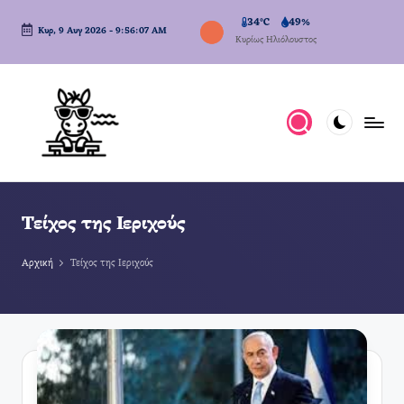
34°C
49%
Κυρ, 9 Αυγ 2026
-
9:56:08 AM
Μετάβαση
Κυρίως Ηλιόλουστος
σε
περιεχόμενο
Τείχος της Ιεριχούς
Αρχική
Τείχος της Ιεριχούς