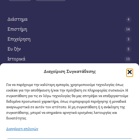
Διάστημα
4
Επιστήμη
14
Επιχείρηση
3
Ευ ζήν
5
Ιστορικά
13
Κοινωνία
42
Διαχείριση Συγκατάθεσης
Περιβάλλον
14
Για να παρέχουμε την καλύτερη εμπειρία, χρησιμοποιούμε τεχνολογίες όπως
Τέχνη
3
cookies για την αποθήκευση ή/και την πρόσβαση σε πληροφορίες συσκευών. Η
συγκατάθεση για τις εν λόγω τεχνολογίες θα μας επιτρέψει να επεξεργαστούμε
Τεχνολογία
8
δεδομένα προσωπικού χαρακτήρα, όπως συμπεριφορά περιήγησης ή μοναδικά
αναγνωριστικά σε αυτόν τον ιστότοπο. Η μη συγκατάθεση ή η ανάκληση της
Υγεία
11
συγκατάθεσης, μπορεί να επηρεάσει αρνητικά ορισμένες λειτουργίες και
Φαντασία
δυνατότητες.
4
Διαχείριση επιλογών