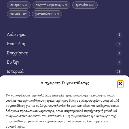
σεισμός
(26)
τεχνητή νοημοσύνη
(27)
τραγωδία
(37)
τροχαίο
(39)
χιονοπτώσεις
(47)
Διάστημα
4
Επιστήμη
14
Επιχείρηση
3
Ευ ζήν
5
Ιστορικά
13
Κοινωνία
42
Διαχείριση Συγκατάθεσης
Περιβάλλον
14
Για να παρέχουμε την καλύτερη εμπειρία, χρησιμοποιούμε τεχνολογίες όπως
Τέχνη
3
cookies για την αποθήκευση ή/και την πρόσβαση σε πληροφορίες συσκευών. Η
συγκατάθεση για τις εν λόγω τεχνολογίες θα μας επιτρέψει να επεξεργαστούμε
Τεχνολογία
8
δεδομένα προσωπικού χαρακτήρα, όπως συμπεριφορά περιήγησης ή μοναδικά
αναγνωριστικά σε αυτόν τον ιστότοπο. Η μη συγκατάθεση ή η ανάκληση της
Υγεία
11
συγκατάθεσης, μπορεί να επηρεάσει αρνητικά ορισμένες λειτουργίες και
Φαντασία
δυνατότητες.
4