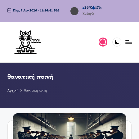
26°C
47%
Παρ, 7 Αυγ 2026
-
11:56:41 PM
Μετάβαση
Καθαρός
σε
περιεχόμενο
θανατική ποινή
Αρχική
θανατική ποινή