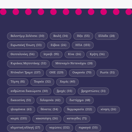
Βολοντίμιρ Ζελένσκι
(30)
Βουλή
(34)
Γάζα
(55)
Ελλάδα
(28)
Ευρωπαϊκή Ένωση
(33)
Εύβοια
(26)
ΗΠΑ
(155)
Θεσσαλονίκη
(56)
Ισραήλ
(95)
Κίνα
(26)
Κρήτη
(36)
Κυριάκος Μητσοτάκης
(32)
Μπενιαμίν Νετανιάχου
(28)
Ντόναλντ Τραμπ
(137)
ΟΗΕ
(129)
Ουκρανία
(70)
Ρωσία
(51)
Τέμπη
(81)
Τουρκία
(32)
Χαμάς
(40)
ανθρώπινα δικαιώματα
(30)
βροχές
(35)
βροχοπτώσεις
(31)
δικαιοσύνη
(51)
δολοφονία
(42)
δυστύχημα
(48)
ηλιοφάνεια
(61)
θάνατος
(54)
θερμοκρασία
(212)
κίνηση
(26)
καιρός
(135)
κακοποίηση
(26)
καταιγίδες
(71)
κλιματική αλλαγή
(27)
νεφώσεις
(132)
πυρκαγιά
(33)