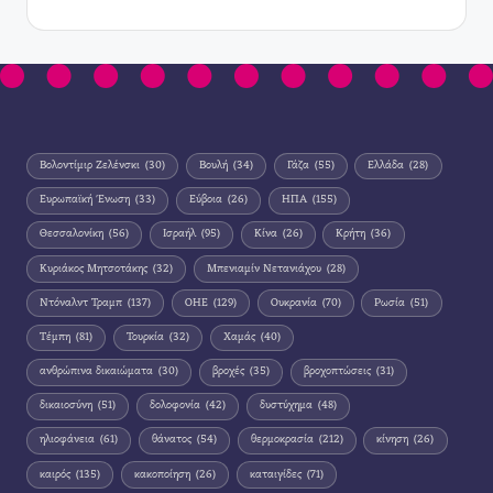
Βολοντίμιρ Ζελένσκι
(30)
Βουλή
(34)
Γάζα
(55)
Ελλάδα
(28)
Ευρωπαϊκή Ένωση
(33)
Εύβοια
(26)
ΗΠΑ
(155)
Θεσσαλονίκη
(56)
Ισραήλ
(95)
Κίνα
(26)
Κρήτη
(36)
Κυριάκος Μητσοτάκης
(32)
Μπενιαμίν Νετανιάχου
(28)
Ντόναλντ Τραμπ
(137)
ΟΗΕ
(129)
Ουκρανία
(70)
Ρωσία
(51)
Τέμπη
(81)
Τουρκία
(32)
Χαμάς
(40)
ανθρώπινα δικαιώματα
(30)
βροχές
(35)
βροχοπτώσεις
(31)
δικαιοσύνη
(51)
δολοφονία
(42)
δυστύχημα
(48)
ηλιοφάνεια
(61)
θάνατος
(54)
θερμοκρασία
(212)
κίνηση
(26)
καιρός
(135)
κακοποίηση
(26)
καταιγίδες
(71)