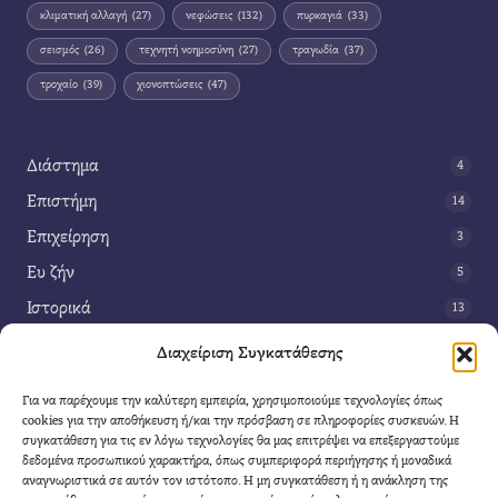
κλιματική αλλαγή
(27)
νεφώσεις
(132)
πυρκαγιά
(33)
σεισμός
(26)
τεχνητή νοημοσύνη
(27)
τραγωδία
(37)
τροχαίο
(39)
χιονοπτώσεις
(47)
Διάστημα
4
Επιστήμη
14
Επιχείρηση
3
Ευ ζήν
5
Ιστορικά
13
Κοινωνία
42
Διαχείριση Συγκατάθεσης
Περιβάλλον
14
Για να παρέχουμε την καλύτερη εμπειρία, χρησιμοποιούμε τεχνολογίες όπως
Τέχνη
3
cookies για την αποθήκευση ή/και την πρόσβαση σε πληροφορίες συσκευών. Η
συγκατάθεση για τις εν λόγω τεχνολογίες θα μας επιτρέψει να επεξεργαστούμε
Τεχνολογία
8
δεδομένα προσωπικού χαρακτήρα, όπως συμπεριφορά περιήγησης ή μοναδικά
αναγνωριστικά σε αυτόν τον ιστότοπο. Η μη συγκατάθεση ή η ανάκληση της
Υγεία
11