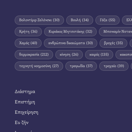
Βολοντίμιρ Ζελένσκι
(30)
Βουλή
(34)
Γάζα
(55)
Ελ
Κρήτη
(36)
Κυριάκος Μητσοτάκης
(32)
Μπενιαμίν Νεταν
Χαμάς
(40)
ανθρώπινα δικαιώματα
(30)
βροχές
(35)
θερμοκρασία
(212)
κίνηση
(26)
καιρός
(135)
κακοπο
τεχνητή νοημοσύνη
(27)
τραγωδία
(37)
τροχαίο
(39)
Διάστημα
Επιστήμη
Επιχείρηση
Ευ ζήν