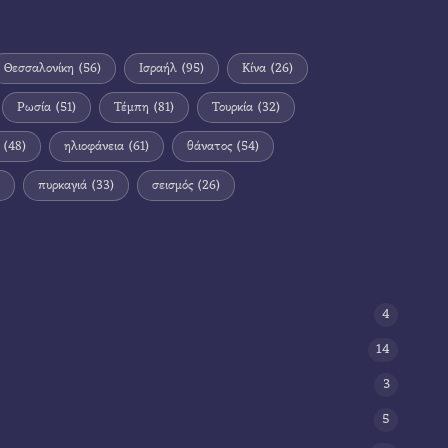
Θεσσαλονίκη
(56)
Ισραήλ
(95)
Κίνα
(26)
Ρωσία
(51)
Τέμπη
(81)
Τουρκία
(32)
(48)
ηλιοφάνεια
(61)
θάνατος
(54)
πυρκαγιά
(33)
σεισμός
(26)
4
14
3
5