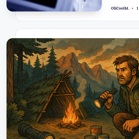
OliCoolM.
1
Συγγραφέας: