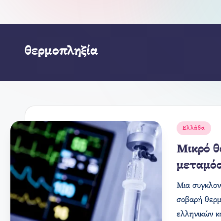
θερμοπληξία
Αναρτήθηκε
Ελλάδα
σε
Μικρό θ
μεταμό
Μια συγκλον
σοβαρή θερμ
ελληνικών κ