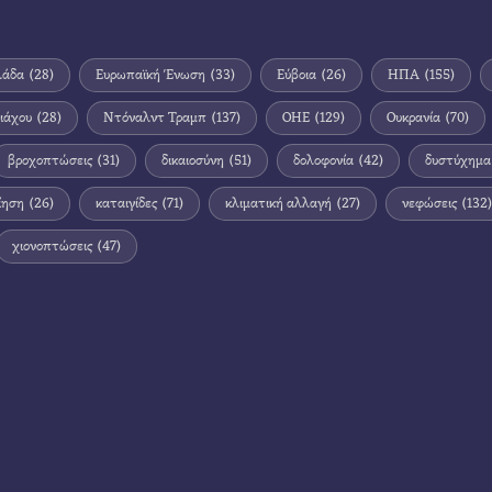
λάδα
(28)
Ευρωπαϊκή Ένωση
(33)
Εύβοια
(26)
ΗΠΑ
(155)
ιάχου
(28)
Ντόναλντ Τραμπ
(137)
ΟΗΕ
(129)
Ουκρανία
(70)
βροχοπτώσεις
(31)
δικαιοσύνη
(51)
δολοφονία
(42)
δυστύχημα
ίηση
(26)
καταιγίδες
(71)
κλιματική αλλαγή
(27)
νεφώσεις
(132)
χιονοπτώσεις
(47)