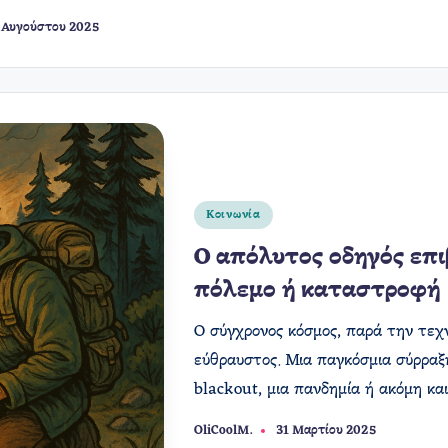
 Αυγούστου 2025
Αναρτήθηκε
Κοινωνία
σε
Ο απόλυτος οδηγός επι
πόλεμο ή καταστροφή
Ο σύγχρονος κόσμος, παρά την τεχν
εύθραυστος. Μια παγκόσμια σύρραξ
blackout, μια πανδημία ή ακόμη κα
OliCoolM.
31 Μαρτίου 2025
Συγγραφέας: