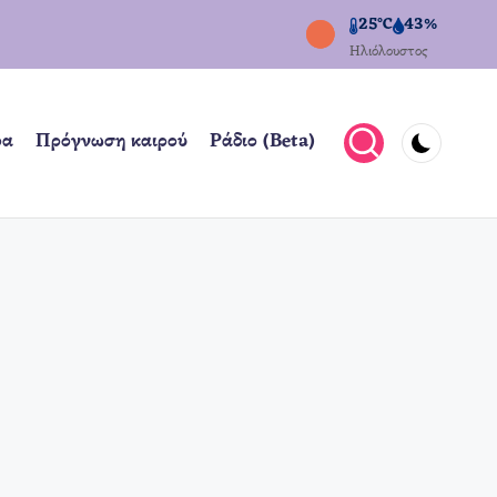
25°C
43%
Ηλιόλουστος
ρα
Πρόγνωση καιρού
Ράδιο (Beta)