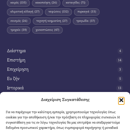
καιρός
(135)
κακοποίηση
(26)
καταιγίδες
(71)
κλιματική αλλαγή
(27)
νεφώσεις
(132)
πυρκαγιά
(33)
σεισμός
(26)
τεχνητή νοημοσύνη
(27)
τραγωδία
(37)
τροχαίο
(39)
χιονοπτώσεις
(47)
Διάστημα
4
Επιστήμη
14
Επιχείρηση
3
Ευ ζήν
5
Ιστορικά
13
Κοινωνία
42
Διαχείριση Συγκατάθεσης
Περιβάλλον
14
Για να παρέχουμε την καλύτερη εμπειρία, χρησιμοποιούμε τεχνολογίες όπως
Τέχνη
3
cookies για την αποθήκευση ή/και την πρόσβαση σε πληροφορίες συσκευών. Η
συγκατάθεση για τις εν λόγω τεχνολογίες θα μας επιτρέψει να επεξεργαστούμε
Τεχνολογία
8
δεδομένα προσωπικού χαρακτήρα, όπως συμπεριφορά περιήγησης ή μοναδικά