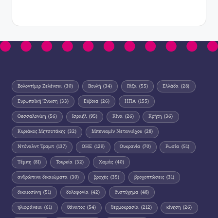
Βολοντίμιρ Ζελένσκι
(30)
Βουλή
(34)
Γάζα
(55)
Ελλάδα
(28)
Ευρωπαϊκή Ένωση
(33)
Εύβοια
(26)
ΗΠΑ
(155)
Θεσσαλονίκη
(56)
Ισραήλ
(95)
Κίνα
(26)
Κρήτη
(36)
Κυριάκος Μητσοτάκης
(32)
Μπενιαμίν Νετανιάχου
(28)
Ντόναλντ Τραμπ
(137)
ΟΗΕ
(129)
Ουκρανία
(70)
Ρωσία
(51)
Τέμπη
(81)
Τουρκία
(32)
Χαμάς
(40)
ανθρώπινα δικαιώματα
(30)
βροχές
(35)
βροχοπτώσεις
(31)
δικαιοσύνη
(51)
δολοφονία
(42)
δυστύχημα
(48)
ηλιοφάνεια
(61)
θάνατος
(54)
θερμοκρασία
(212)
κίνηση
(26)