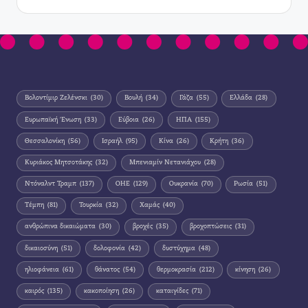
Βολοντίμιρ Ζελένσκι
(30)
Βουλή
(34)
Γάζα
(55)
Ελλάδα
(28)
Ευρωπαϊκή Ένωση
(33)
Εύβοια
(26)
ΗΠΑ
(155)
Θεσσαλονίκη
(56)
Ισραήλ
(95)
Κίνα
(26)
Κρήτη
(36)
Κυριάκος Μητσοτάκης
(32)
Μπενιαμίν Νετανιάχου
(28)
Ντόναλντ Τραμπ
(137)
ΟΗΕ
(129)
Ουκρανία
(70)
Ρωσία
(51)
Τέμπη
(81)
Τουρκία
(32)
Χαμάς
(40)
ανθρώπινα δικαιώματα
(30)
βροχές
(35)
βροχοπτώσεις
(31)
δικαιοσύνη
(51)
δολοφονία
(42)
δυστύχημα
(48)
ηλιοφάνεια
(61)
θάνατος
(54)
θερμοκρασία
(212)
κίνηση
(26)
καιρός
(135)
κακοποίηση
(26)
καταιγίδες
(71)