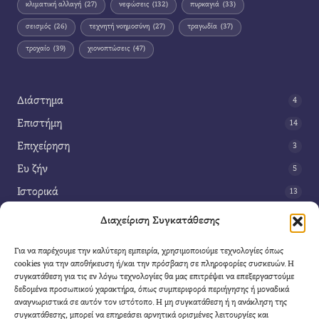
κλιματική αλλαγή
(27)
νεφώσεις
(132)
πυρκαγιά
(33)
σεισμός
(26)
τεχνητή νοημοσύνη
(27)
τραγωδία
(37)
τροχαίο
(39)
χιονοπτώσεις
(47)
Διάστημα
4
Επιστήμη
14
Επιχείρηση
3
Ευ ζήν
5
Ιστορικά
13
Κοινωνία
42
Διαχείριση Συγκατάθεσης
Περιβάλλον
14
Για να παρέχουμε την καλύτερη εμπειρία, χρησιμοποιούμε τεχνολογίες όπως
Τέχνη
3
cookies για την αποθήκευση ή/και την πρόσβαση σε πληροφορίες συσκευών. Η
συγκατάθεση για τις εν λόγω τεχνολογίες θα μας επιτρέψει να επεξεργαστούμε
Τεχνολογία
8
δεδομένα προσωπικού χαρακτήρα, όπως συμπεριφορά περιήγησης ή μοναδικά
αναγνωριστικά σε αυτόν τον ιστότοπο. Η μη συγκατάθεση ή η ανάκληση της
Υγεία
11
συγκατάθεσης, μπορεί να επηρεάσει αρνητικά ορισμένες λειτουργίες και