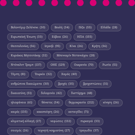
Βολοντίμιρ Ζελένσκι
(30)
Βουλή
(34)
Γάζα
(55)
Ελλάδα
(28)
Ευρωπαϊκή Ένωση
(33)
Εύβοια
(26)
ΗΠΑ
(155)
Θεσσαλονίκη
(56)
Ισραήλ
(95)
Κίνα
(26)
Κρήτη
(36)
Κυριάκος Μητσοτάκης
(32)
Μπενιαμίν Νετανιάχου
(28)
Ντόναλντ Τραμπ
(137)
ΟΗΕ
(129)
Ουκρανία
(70)
Ρωσία
(51)
Τέμπη
(81)
Τουρκία
(32)
Χαμάς
(40)
ανθρώπινα δικαιώματα
(30)
βροχές
(35)
βροχοπτώσεις
(31)
δικαιοσύνη
(51)
δολοφονία
(42)
δυστύχημα
(48)
ηλιοφάνεια
(61)
θάνατος
(54)
θερμοκρασία
(212)
κίνηση
(26)
καιρός
(135)
κακοποίηση
(26)
καταιγίδες
(71)
κλιματική αλλαγή
(27)
νεφώσεις
(132)
πυρκαγιά
(33)
σεισμός
(26)
τεχνητή νοημοσύνη
(27)
τραγωδία
(37)