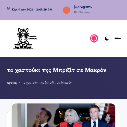
34°C
49%
Κυρ, 9 Αυγ 2026
-
2:47:30 PM
Μετάβαση
Ηλιόλουστος
σε
περιεχόμενο
το χαστούκι της Μπριζίτ σε Μακρόν
Αρχική
το χαστούκι της Μπριζίτ σε Μακρόν