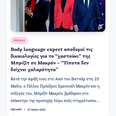
Αναρτήθηκε
Κόσμος
σε
Body language expert αποδομεί τις
δικαιολογίες για το “χαστούκι” της
Μπριζίτ σε Μακρόν – “Τίποτα δεν
δείχνει χαλαρότητα”
Κατά την άφιξή τους στο Ανόι του Βιετνάμ στις 25
Μαΐου, ο Γάλλος Πρόεδρος Εμανουέλ Μακρόν και η
σύζυγός του, Μπριζίτ Μακρόν, βρέθηκαν στο
επίκεντρο της προσοχής λόγω ενός στιγμιότυπου…
OliCoolM.
27 Μαΐου 2025
Συγγραφέας: