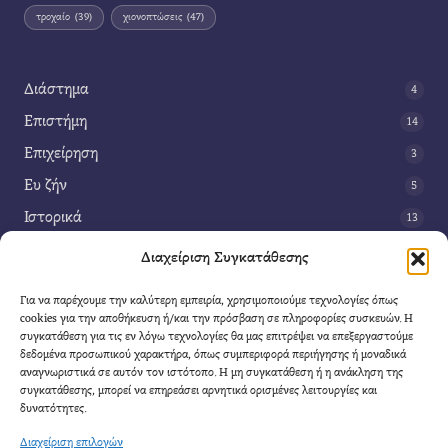
τροχαίο
(39)
χιονοπτώσεις
(47)
Διάστημα
4
Επιστήμη
14
Επιχείρηση
3
Ευ ζήν
5
Ιστορικά
13
Κοινωνία
42
Διαχείριση Συγκατάθεσης
Περιβάλλον
14
Για να παρέχουμε την καλύτερη εμπειρία, χρησιμοποιούμε τεχνολογίες όπως
Τέχνη
3
cookies για την αποθήκευση ή/και την πρόσβαση σε πληροφορίες συσκευών. Η
συγκατάθεση για τις εν λόγω τεχνολογίες θα μας επιτρέψει να επεξεργαστούμε
Τεχνολογία
8
δεδομένα προσωπικού χαρακτήρα, όπως συμπεριφορά περιήγησης ή μοναδικά
αναγνωριστικά σε αυτόν τον ιστότοπο. Η μη συγκατάθεση ή η ανάκληση της
Υγεία
11
συγκατάθεσης, μπορεί να επηρεάσει αρνητικά ορισμένες λειτουργίες και
Φαντασία
δυνατότητες.
4
Διαχείριση επιλογών