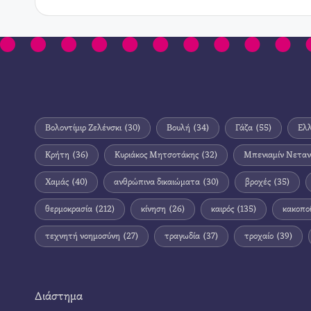
Βολοντίμιρ Ζελένσκι
(30)
Βουλή
(34)
Γάζα
(55)
Ελ
Κρήτη
(36)
Κυριάκος Μητσοτάκης
(32)
Μπενιαμίν Νεταν
Χαμάς
(40)
ανθρώπινα δικαιώματα
(30)
βροχές
(35)
θερμοκρασία
(212)
κίνηση
(26)
καιρός
(135)
κακοπο
τεχνητή νοημοσύνη
(27)
τραγωδία
(37)
τροχαίο
(39)
Διάστημα