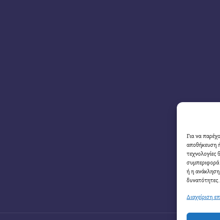
Για να παρέχ
αποθήκευση ή
τεχνολογίες 
συμπεριφορά 
ή η ανάκληση
δυνατότητες.
Διαχείριση ε