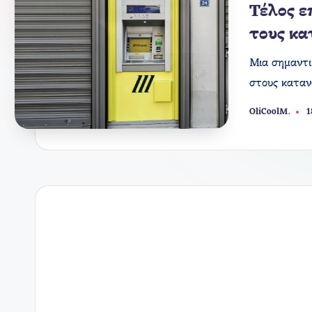
σε
Τέλος ε
τους κ
Μια σημαντι
στους καταν
OliCoolM.
1
Συγγραφέας: