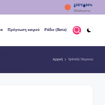
35°C
30%
Ηλιόλουστος
ρα
Πρόγνωση καιρού
Ράδιο (Beta)
Αρχική
Τράπεζα Πειραιώς