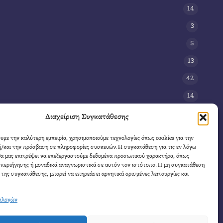
14
3
5
13
42
14
3
Διαχείριση Συγκατάθεσης
8
ουμε την καλύτερη εμπειρία, χρησιμοποιούμε τεχνολογίες όπως cookies για την
/και την πρόσβαση σε πληροφορίες συσκευών. Η συγκατάθεση για τις εν λόγω
11
θα μας επιτρέψει να επεξεργαστούμε δεδομένα προσωπικού χαρακτήρα, όπως
4
περιήγησης ή μοναδικά αναγνωριστικά σε αυτόν τον ιστότοπο. Η μη συγκατάθεση
 της συγκατάθεσης, μπορεί να επηρεάσει αρνητικά ορισμένες λειτουργίες και
πιλογών