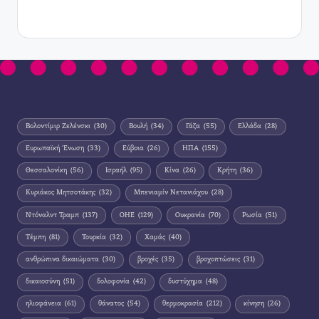
Βολοντίμιρ Ζελένσκι
(30)
Βουλή
(34)
Γάζα
(55)
Ελλάδα
(28)
Ευρωπαϊκή Ένωση
(33)
Εύβοια
(26)
ΗΠΑ
(155)
Θεσσαλονίκη
(56)
Ισραήλ
(95)
Κίνα
(26)
Κρήτη
(36)
Κυριάκος Μητσοτάκης
(32)
Μπενιαμίν Νετανιάχου
(28)
Ντόναλντ Τραμπ
(137)
ΟΗΕ
(129)
Ουκρανία
(70)
Ρωσία
(51)
Τέμπη
(81)
Τουρκία
(32)
Χαμάς
(40)
ανθρώπινα δικαιώματα
(30)
βροχές
(35)
βροχοπτώσεις
(31)
δικαιοσύνη
(51)
δολοφονία
(42)
δυστύχημα
(48)
ηλιοφάνεια
(61)
θάνατος
(54)
θερμοκρασία
(212)
κίνηση
(26)