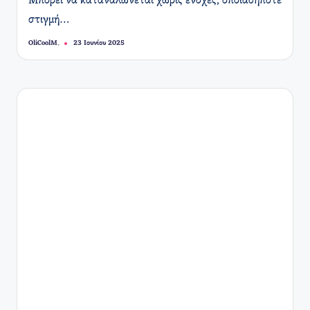
Μπορεί να καταναλώνεται χωρίς ενοχές, οποιαδήποτε
στιγμή…
OliCoolM.
23 Ιουνίου 2025
Συγγραφέας: