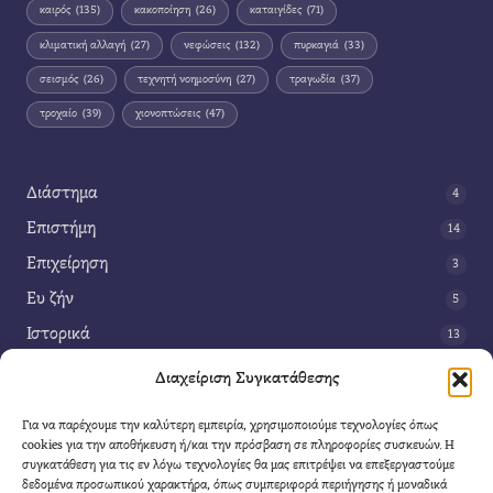
καιρός
(135)
κακοποίηση
(26)
καταιγίδες
(71)
κλιματική αλλαγή
(27)
νεφώσεις
(132)
πυρκαγιά
(33)
σεισμός
(26)
τεχνητή νοημοσύνη
(27)
τραγωδία
(37)
τροχαίο
(39)
χιονοπτώσεις
(47)
Διάστημα
4
Επιστήμη
14
Επιχείρηση
3
Ευ ζήν
5
Ιστορικά
13
Κοινωνία
42
Διαχείριση Συγκατάθεσης
Περιβάλλον
14
Για να παρέχουμε την καλύτερη εμπειρία, χρησιμοποιούμε τεχνολογίες όπως
Τέχνη
3
cookies για την αποθήκευση ή/και την πρόσβαση σε πληροφορίες συσκευών. Η
συγκατάθεση για τις εν λόγω τεχνολογίες θα μας επιτρέψει να επεξεργαστούμε
Τεχνολογία
8
δεδομένα προσωπικού χαρακτήρα, όπως συμπεριφορά περιήγησης ή μοναδικά