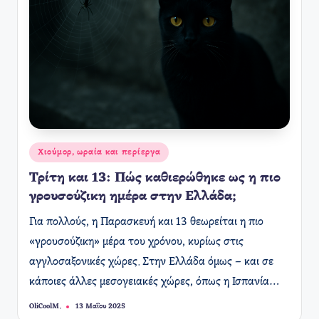
Αναρτήθηκε
Χιούμορ, ωραία και περίεργα
σε
Τρίτη και 13: Πώς καθιερώθηκε ως η πιο
γρουσούζικη ημέρα στην Ελλάδα;
Για πολλούς, η Παρασκευή και 13 θεωρείται η πιο
«γρουσούζικη» μέρα του χρόνου, κυρίως στις
αγγλοσαξονικές χώρες. Στην Ελλάδα όμως – και σε
κάποιες άλλες μεσογειακές χώρες, όπως η Ισπανία…
OliCoolM.
13 Μαΐου 2025
Συγγραφέας: