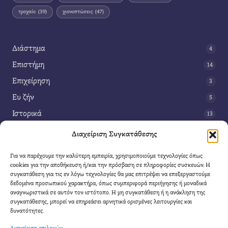
τροχαίο
(39)
χιονοπτώσεις
(47)
Διάστημα
4
Επιστήμη
14
Επιχείρηση
3
Ευ ζήν
5
Ιστορικά
13
Κοινωνία
42
Διαχείριση Συγκατάθεσης
Περιβάλλον
14
Για να παρέχουμε την καλύτερη εμπειρία, χρησιμοποιούμε τεχνολογίες όπως
Τέχνη
3
cookies για την αποθήκευση ή/και την πρόσβαση σε πληροφορίες συσκευών. Η
συγκατάθεση για τις εν λόγω τεχνολογίες θα μας επιτρέψει να επεξεργαστούμε
Τεχνολογία
8
δεδομένα προσωπικού χαρακτήρα, όπως συμπεριφορά περιήγησης ή μοναδικά
αναγνωριστικά σε αυτόν τον ιστότοπο. Η μη συγκατάθεση ή η ανάκληση της
Υγεία
11
συγκατάθεσης, μπορεί να επηρεάσει αρνητικά ορισμένες λειτουργίες και
Φαντασία
δυνατότητες.
4