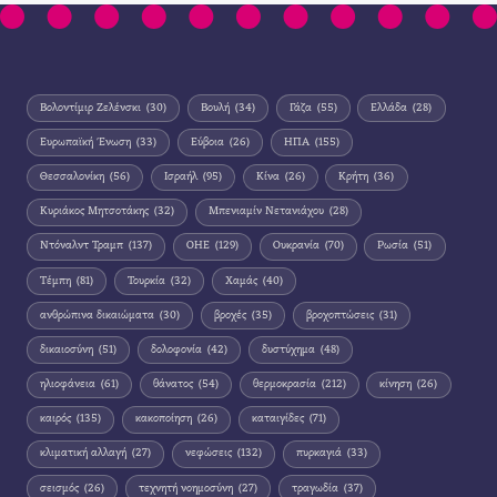
Βολοντίμιρ Ζελένσκι
(30)
Βουλή
(34)
Γάζα
(55)
Ελλάδα
(28)
Ευρωπαϊκή Ένωση
(33)
Εύβοια
(26)
ΗΠΑ
(155)
Θεσσαλονίκη
(56)
Ισραήλ
(95)
Κίνα
(26)
Κρήτη
(36)
Κυριάκος Μητσοτάκης
(32)
Μπενιαμίν Νετανιάχου
(28)
Ντόναλντ Τραμπ
(137)
ΟΗΕ
(129)
Ουκρανία
(70)
Ρωσία
(51)
Τέμπη
(81)
Τουρκία
(32)
Χαμάς
(40)
ανθρώπινα δικαιώματα
(30)
βροχές
(35)
βροχοπτώσεις
(31)
δικαιοσύνη
(51)
δολοφονία
(42)
δυστύχημα
(48)
ηλιοφάνεια
(61)
θάνατος
(54)
θερμοκρασία
(212)
κίνηση
(26)
καιρός
(135)
κακοποίηση
(26)
καταιγίδες
(71)
κλιματική αλλαγή
(27)
νεφώσεις
(132)
πυρκαγιά
(33)
σεισμός
(26)
τεχνητή νοημοσύνη
(27)
τραγωδία
(37)