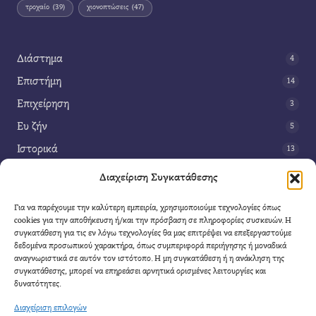
τροχαίο
(39)
χιονοπτώσεις
(47)
Διάστημα
4
Επιστήμη
14
Επιχείρηση
3
Ευ ζήν
5
Ιστορικά
13
Κοινωνία
42
Διαχείριση Συγκατάθεσης
Περιβάλλον
14
Για να παρέχουμε την καλύτερη εμπειρία, χρησιμοποιούμε τεχνολογίες όπως
Τέχνη
3
cookies για την αποθήκευση ή/και την πρόσβαση σε πληροφορίες συσκευών. Η
συγκατάθεση για τις εν λόγω τεχνολογίες θα μας επιτρέψει να επεξεργαστούμε
Τεχνολογία
8
δεδομένα προσωπικού χαρακτήρα, όπως συμπεριφορά περιήγησης ή μοναδικά
αναγνωριστικά σε αυτόν τον ιστότοπο. Η μη συγκατάθεση ή η ανάκληση της
Υγεία
11
συγκατάθεσης, μπορεί να επηρεάσει αρνητικά ορισμένες λειτουργίες και
Φαντασία
δυνατότητες.
4
Διαχείριση επιλογών