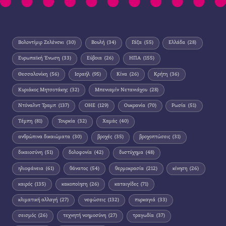
Βολοντίμιρ Ζελένσκι
(30)
Βουλή
(34)
Γάζα
(55)
Ελλάδα
(28)
Ευρωπαϊκή Ένωση
(33)
Εύβοια
(26)
ΗΠΑ
(155)
Θεσσαλονίκη
(56)
Ισραήλ
(95)
Κίνα
(26)
Κρήτη
(36)
Κυριάκος Μητσοτάκης
(32)
Μπενιαμίν Νετανιάχου
(28)
Ντόναλντ Τραμπ
(137)
ΟΗΕ
(129)
Ουκρανία
(70)
Ρωσία
(51)
Τέμπη
(81)
Τουρκία
(32)
Χαμάς
(40)
ανθρώπινα δικαιώματα
(30)
βροχές
(35)
βροχοπτώσεις
(31)
δικαιοσύνη
(51)
δολοφονία
(42)
δυστύχημα
(48)
ηλιοφάνεια
(61)
θάνατος
(54)
θερμοκρασία
(212)
κίνηση
(26)
καιρός
(135)
κακοποίηση
(26)
καταιγίδες
(71)
κλιματική αλλαγή
(27)
νεφώσεις
(132)
πυρκαγιά
(33)
σεισμός
(26)
τεχνητή νοημοσύνη
(27)
τραγωδία
(37)