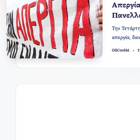
σε
Απεργία
Πανελλ
Την Τετάρτη
απεργία, δι
OliCoolM.
1
Συγγραφέας: