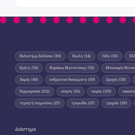
Βολοντίμιρ Ζελένσκι
(30)
Βουλή
(34)
Γάζα
(55)
Ελ
Κρήτη
(36)
Κυριάκος Μητσοτάκης
(32)
Μπενιαμίν Νεταν
Χαμάς
(40)
ανθρώπινα δικαιώματα
(30)
βροχές
(35)
θερμοκρασία
(212)
κίνηση
(26)
καιρός
(135)
κακοπο
τεχνητή νοημοσύνη
(27)
τραγωδία
(37)
τροχαίο
(39)
Διάστημα