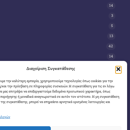
14
3
5
13
42
14
3
Διαχείριση Συγκατάθεσης
8
ουμε την καλύτερη εμπειρία, χρησιμοποιούμε τεχνολογίες όπως cookies για την
/και την πρόσβαση σε πληροφορίες συσκευών. Η συγκατάθεση για τις εν λόγω
11
θα μας επιτρέψει να επεξεργαστούμε δεδομένα προσωπικού χαρακτήρα, όπως
4
περιήγησης ή μοναδικά αναγνωριστικά σε αυτόν τον ιστότοπο. Η μη συγκατάθεση
 της συγκατάθεσης, μπορεί να επηρεάσει αρνητικά ορισμένες λειτουργίες και
πιλογών