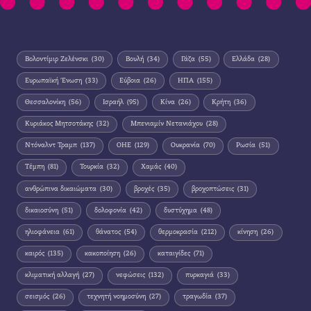
Βολοντίμιρ Ζελένσκι
(30)
Βουλή
(34)
Γάζα
(55)
Ελλάδα
(28)
Ευρωπαϊκή Ένωση
(33)
Εύβοια
(26)
ΗΠΑ
(155)
Θεσσαλονίκη
(56)
Ισραήλ
(95)
Κίνα
(26)
Κρήτη
(36)
Κυριάκος Μητσοτάκης
(32)
Μπενιαμίν Νετανιάχου
(28)
Ντόναλντ Τραμπ
(137)
ΟΗΕ
(129)
Ουκρανία
(70)
Ρωσία
(51)
Τέμπη
(81)
Τουρκία
(32)
Χαμάς
(40)
ανθρώπινα δικαιώματα
(30)
βροχές
(35)
βροχοπτώσεις
(31)
δικαιοσύνη
(51)
δολοφονία
(42)
δυστύχημα
(48)
ηλιοφάνεια
(61)
θάνατος
(54)
θερμοκρασία
(212)
κίνηση
(26)
καιρός
(135)
κακοποίηση
(26)
καταιγίδες
(71)
κλιματική αλλαγή
(27)
νεφώσεις
(132)
πυρκαγιά
(33)
σεισμός
(26)
τεχνητή νοημοσύνη
(27)
τραγωδία
(37)