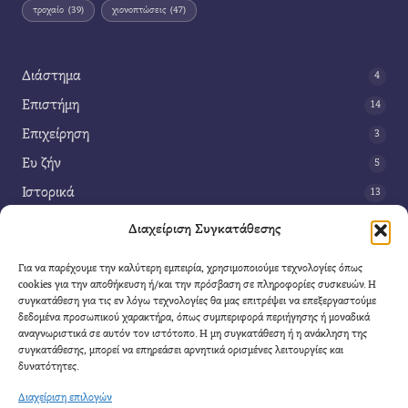
τροχαίο
(39)
χιονοπτώσεις
(47)
Διάστημα
4
Επιστήμη
14
Επιχείρηση
3
Ευ ζήν
5
Ιστορικά
13
Κοινωνία
42
Διαχείριση Συγκατάθεσης
Περιβάλλον
14
Για να παρέχουμε την καλύτερη εμπειρία, χρησιμοποιούμε τεχνολογίες όπως
Τέχνη
3
cookies για την αποθήκευση ή/και την πρόσβαση σε πληροφορίες συσκευών. Η
συγκατάθεση για τις εν λόγω τεχνολογίες θα μας επιτρέψει να επεξεργαστούμε
Τεχνολογία
8
δεδομένα προσωπικού χαρακτήρα, όπως συμπεριφορά περιήγησης ή μοναδικά
αναγνωριστικά σε αυτόν τον ιστότοπο. Η μη συγκατάθεση ή η ανάκληση της
Υγεία
11
συγκατάθεσης, μπορεί να επηρεάσει αρνητικά ορισμένες λειτουργίες και
Φαντασία
δυνατότητες.
4
Διαχείριση επιλογών