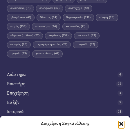
δικαιοσύνη
(51)
δολοφονία
(42)
δυστύχημα
(48)
ηλιοφάνεια
(61)
θάνατος
(54)
θερμοκρασία
(212)
κίνηση
(26)
καιρός
(135)
κακοποίηση
(26)
καταιγίδες
(71)
κλιματική αλλαγή
(27)
νεφώσεις
(132)
πυρκαγιά
(33)
σεισμός
(26)
τεχνητή νοημοσύνη
(27)
τραγωδία
(37)
τροχαίο
(39)
χιονοπτώσεις
(47)
Διάστημα
4
Επιστήμη
14
Επιχείρηση
3
Ευ ζήν
5
Ιστορικά
13
Κοινωνία
42
Διαχείριση Συγκατάθεσης