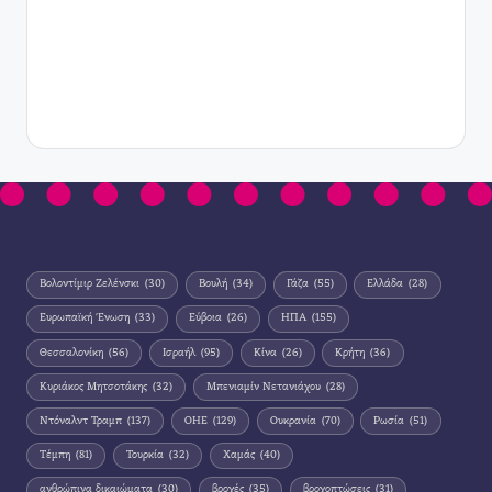
Βολοντίμιρ Ζελένσκι
(30)
Βουλή
(34)
Γάζα
(55)
Ελλάδα
(28)
Ευρωπαϊκή Ένωση
(33)
Εύβοια
(26)
ΗΠΑ
(155)
Θεσσαλονίκη
(56)
Ισραήλ
(95)
Κίνα
(26)
Κρήτη
(36)
Κυριάκος Μητσοτάκης
(32)
Μπενιαμίν Νετανιάχου
(28)
Ντόναλντ Τραμπ
(137)
ΟΗΕ
(129)
Ουκρανία
(70)
Ρωσία
(51)
Τέμπη
(81)
Τουρκία
(32)
Χαμάς
(40)
ανθρώπινα δικαιώματα
(30)
βροχές
(35)
βροχοπτώσεις
(31)