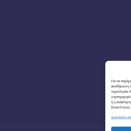
Για να παρέχ
αποθήκευση ή
τεχνολογίες 
συμπεριφορά 
ή η ανάκληση
δυνατότητες.
Διαχείριση ε