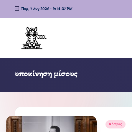
Παρ, 7 Αυγ 2026
-
9:14:37 PM
Μετάβαση
σε
περιεχόμενο
υποκίνηση μίσους
Αναρτήθηκε
Κόσμος