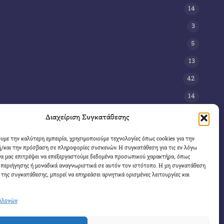
14
3
5
13
42
14
3
Διαχείριση Συγκατάθεσης
8
ουμε την καλύτερη εμπειρία, χρησιμοποιούμε τεχνολογίες όπως cookies για την
/και την πρόσβαση σε πληροφορίες συσκευών. Η συγκατάθεση για τις εν λόγω
11
θα μας επιτρέψει να επεξεργαστούμε δεδομένα προσωπικού χαρακτήρα, όπως
4
περιήγησης ή μοναδικά αναγνωριστικά σε αυτόν τον ιστότοπο. Η μη συγκατάθεση
 της συγκατάθεσης, μπορεί να επηρεάσει αρνητικά ορισμένες λειτουργίες και
πιλογών