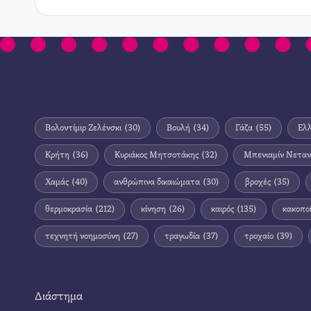
Βολοντίμιρ Ζελένσκι
(30)
Βουλή
(34)
Γάζα
(55)
Ελ
Κρήτη
(36)
Κυριάκος Μητσοτάκης
(32)
Μπενιαμίν Νεταν
Χαμάς
(40)
ανθρώπινα δικαιώματα
(30)
βροχές
(35)
θερμοκρασία
(212)
κίνηση
(26)
καιρός
(135)
κακοπο
τεχνητή νοημοσύνη
(27)
τραγωδία
(37)
τροχαίο
(39)
Διάστημα