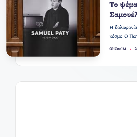
σε
Το ψέμα
Σαμουέ
Η δολοφονία
κόσμο. Ο Πα
OliCoolM.
2
Συγγραφέας: