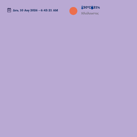
30°C
31%
Δευ, 10 Αυγ 2026
-
6:43:21 AM
Μετάβαση
Ηλιόλουστος
σε
περιεχόμενο