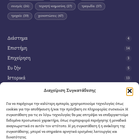
σεισμός
(26)
τεχνητή νοημοσύνη
(27)
τραγωδία
(37)
τροχαίο
(39)
χιονοπτώσεις
(47)
Διάστημα
4
Επιστήμη
14
Επιχείρηση
3
Ευ ζήν
5
Ιστορικά
13
Κοινωνία
42
Διαχείριση Συγκατάθεσης
Περιβάλλον
14
Για να παρέχουμε την καλύτερη εμπειρία, χρησιμοποιούμε τεχνολογίες όπως
Τέχνη
3
cookies για την αποθήκευση ή/και την πρόσβαση σε πληροφορίες συσκευών. Η
συγκατάθεση για τις εν λόγω τεχνολογίες θα μας επιτρέψει να επεξεργαστούμε
Τεχνολογία
8
δεδομένα προσωπικού χαρακτήρα, όπως συμπεριφορά περιήγησης ή μοναδικά
αναγνωριστικά σε αυτόν τον ιστότοπο. Η μη συγκατάθεση ή η ανάκληση της
Υγεία
11
συγκατάθεσης, μπορεί να επηρεάσει αρνητικά ορισμένες λειτουργίες και
Φαντασία
δυνατότητες.
4