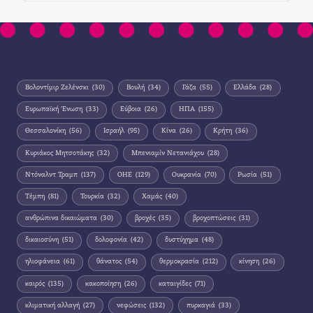
Βολοντίμιρ Ζελένσκι
(30)
Βουλή
(34)
Γάζα
(55)
Ελλάδα
(28)
Ευρωπαϊκή Ένωση
(33)
Εύβοια
(26)
ΗΠΑ
(155)
Θεσσαλονίκη
(56)
Ισραήλ
(95)
Κίνα
(26)
Κρήτη
(36)
Κυριάκος Μητσοτάκης
(32)
Μπενιαμίν Νετανιάχου
(28)
Ντόναλντ Τραμπ
(137)
ΟΗΕ
(129)
Ουκρανία
(70)
Ρωσία
(51)
Τέμπη
(81)
Τουρκία
(32)
Χαμάς
(40)
ανθρώπινα δικαιώματα
(30)
βροχές
(35)
βροχοπτώσεις
(31)
δικαιοσύνη
(51)
δολοφονία
(42)
δυστύχημα
(48)
ηλιοφάνεια
(61)
θάνατος
(54)
θερμοκρασία
(212)
κίνηση
(26)
καιρός
(135)
κακοποίηση
(26)
καταιγίδες
(71)
κλιματική αλλαγή
(27)
νεφώσεις
(132)
πυρκαγιά
(33)