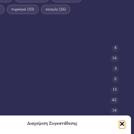
πυρκαγιά
(33)
σεισμός
(26)
4
14
3
5
13
42
14
3
Διαχείριση Συγκατάθεσης
8