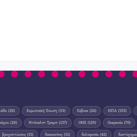
λάδα
(28)
Ευρωπαϊκή Ένωση
(33)
Εύβοια
(26)
ΗΠΑ
(155)
ιάχου
(28)
Ντόναλντ Τραμπ
(137)
ΟΗΕ
(129)
Ουκρανία
(70)
βροχοπτώσεις
(31)
δικαιοσύνη
(51)
δολοφονία
(42)
δυστύχημα