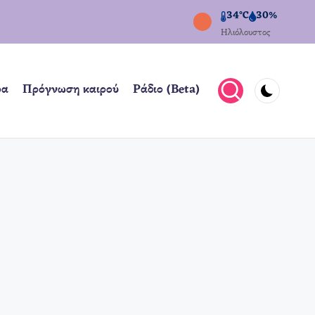
34°C
30%
Ηλιόλουστος
ρα
Πρόγνωση καιρού
Ράδιο (Beta)