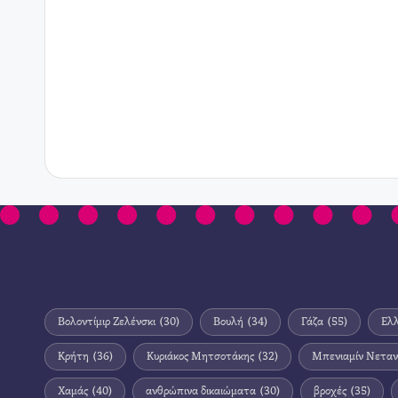
Βολοντίμιρ Ζελένσκι
(30)
Βουλή
(34)
Γάζα
(55)
Ελ
Κρήτη
(36)
Κυριάκος Μητσοτάκης
(32)
Μπενιαμίν Νεταν
Χαμάς
(40)
ανθρώπινα δικαιώματα
(30)
βροχές
(35)