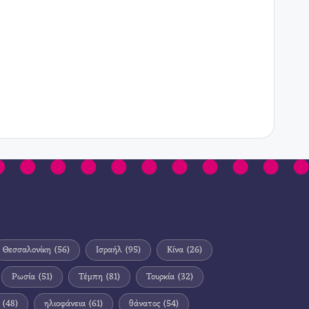
Θεσσαλονίκη
(56)
Ισραήλ
(95)
Κίνα
(26)
Ρωσία
(51)
Τέμπη
(81)
Τουρκία
(32)
(48)
ηλιοφάνεια
(61)
θάνατος
(54)