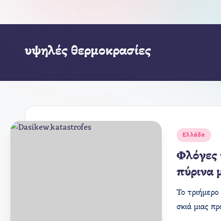
υψηλές θερμοκρασίες
Αναρτήθηκε
Ελλάδα
σε
Φλόγες 
πύρινα 
Το τριήμερο
σκιά μιας π