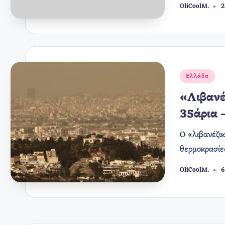
OliCoolM.
2
Συγγραφέας:
Αναρτήθηκε
Ελλάδα
σε
«Λιβανέ
35άρια 
Ο «λιβανέζι
θερμοκρασίε
OliCoolM.
6
Συγγραφέας: