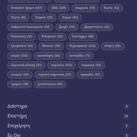
Ντόναλντ Τραμπ
(137)
ΟΗΕ
(129)
Ουκρανία
(70)
Ρωσία
(51)
Τέμπη
(81)
Τουρκία
(32)
Χαμάς
(40)
ανθρώπινα δικαιώματα
(30)
βροχές
(35)
βροχοπτώσεις
(31)
δικαιοσύνη
(51)
δολοφονία
(42)
δυστύχημα
(48)
ηλιοφάνεια
(61)
θάνατος
(54)
θερμοκρασία
(212)
κίνηση
(26)
καιρός
(135)
κακοποίηση
(26)
καταιγίδες
(71)
κλιματική αλλαγή
(27)
νεφώσεις
(132)
πυρκαγιά
(33)
σεισμός
(26)
τεχνητή νοημοσύνη
(27)
τραγωδία
(37)
τροχαίο
(39)
χιονοπτώσεις
(47)
Διάστημα
4
Επιστήμη
14
Επιχείρηση
3
Ευ ζήν
5