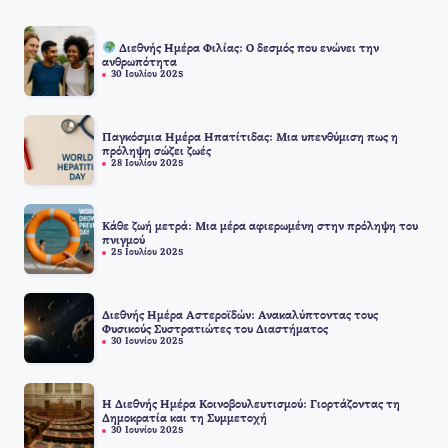
Διεθνής Ημέρα Φιλίας: Ο δεσμός που ενώνει την
ανθρωπότητα
30 Ιουλίου 2025
Παγκόσμια Ημέρα Ηπατίτιδας: Μια υπενθύμιση πως η
πρόληψη σώζει ζωές
28 Ιουλίου 2025
Κάθε ζωή μετρά: Μια μέρα αφιερωμένη στην πρόληψη του
πνιγμού
25 Ιουλίου 2025
Διεθνής Ημέρα Αστεροϊδών: Ανακαλύπτοντας τους
Φυσικούς Συστρατιώτες του Διαστήματος
30 Ιουνίου 2025
Η Διεθνής Ημέρα Κοινοβουλευτισμού: Γιορτάζοντας τη
Δημοκρατία και τη Συμμετοχή
30 Ιουνίου 2025