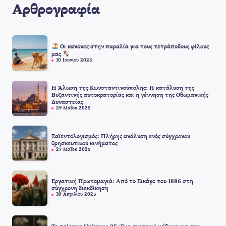
Αρθρογραφία
Οι κανόνες στην παραλία για τους τετράποδους φίλους
μας
10 Ιουνίου 2025
Η Άλωση της Κωνσταντινούπολης: Η κατάλυση της
Βυζαντινής αυτοκρατορίας και η γέννηση της Οθωμανικής
Δυναστείας
29 Μαΐου 2025
Σαϊεντολογισμός: Πλήρης ανάλυση ενός σύγχρονου
θρησκευτικού κινήματος
27 Μαΐου 2025
Εργατική Πρωτομαγιά: Από το Σικάγο του 1886 στη
σύγχρονη διεκδίκηση
30 Απριλίου 2025