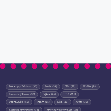
Βολοντίμιρ Ζελένσκι
(30)
Βουλή
(34)
Γάζα
(55)
Ελλάδα
(28)
Ευρωπαϊκή Ένωση
(33)
Εύβοια
(26)
ΗΠΑ
(155)
Θεσσαλονίκη
(56)
Ισραήλ
(95)
Κίνα
(26)
Κρήτη
(36)
Κυριάκος Μητσοτάκης
(32)
Μπενιαμίν Νετανιάχου
(28)