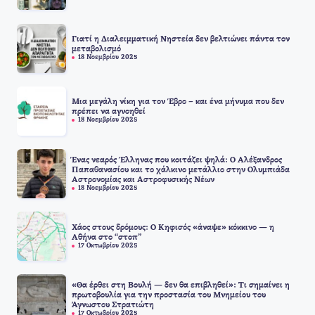
Γιατί η Διαλειμματική Νηστεία δεν βελτιώνει πάντα τον
μεταβολισμό
18 Νοεμβρίου 2025
Μια μεγάλη νίκη για τον Έβρο – και ένα μήνυμα που δεν
πρέπει να αγνοηθεί
18 Νοεμβρίου 2025
Ένας νεαρός Έλληνας που κοιτάζει ψηλά: Ο Αλέξανδρος
Παπαθανασίου και το χάλκινο μετάλλιο στην Ολυμπιάδα
Αστρονομίας και Αστροφυσικής Νέων
18 Νοεμβρίου 2025
Χάος στους δρόμους: Ο Κηφισός «άναψε» κόκκινο — η
Αθήνα στο “στοπ”
17 Οκτωβρίου 2025
«Θα έρθει στη Βουλή — δεν θα επιβληθεί»: Τι σημαίνει η
πρωτοβουλία για την προστασία του Μνημείου του
Άγνωστου Στρατιώτη
17 Οκτωβρίου 2025