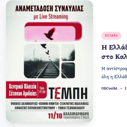
Αναρτήθηκε
Ελλάδα
σε
Η Ελλάδ
στο Κα
Η αντίστροφ
όλη η Ελλάδ
OliCoolM.
1
Συγγραφέας: