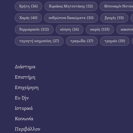
Κρήτη
(36)
Κυριάκος Μητσοτάκης
(32)
Μπενιαμίν Νεταν
Χαμάς
(40)
ανθρώπινα δικαιώματα
(30)
βροχές
(35)
θερμοκρασία
(212)
κίνηση
(26)
καιρός
(135)
κακοπο
τεχνητή νοημοσύνη
(27)
τραγωδία
(37)
τροχαίο
(39)
Διάστημα
Επιστήμη
Επιχείρηση
Ευ ζήν
Ιστορικά
Κοινωνία
Περιβάλλον