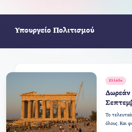
Υπουργείο Πολιτισμού
Αναρτήθηκε
Ελλάδα
σε
Δωρεάν 
Σεπτεμ
Το τελευταί
όλους. Και 