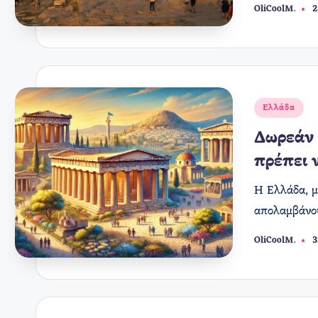
OliCoolM.
2
Συγγραφέας:
Αναρτήθηκε
Ελλάδα
σε
Δωρεάν 
πρέπει 
Η Ελλάδα, μ
απολαμβάνου
OliCoolM.
3
Συγγραφέας: