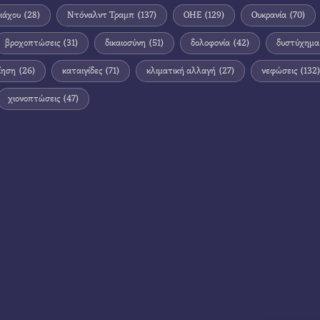
ιάχου
(28)
Ντόναλντ Τραμπ
(137)
ΟΗΕ
(129)
Ουκρανία
(70)
βροχοπτώσεις
(31)
δικαιοσύνη
(51)
δολοφονία
(42)
δυστύχημα
ίηση
(26)
καταιγίδες
(71)
κλιματική αλλαγή
(27)
νεφώσεις
(132)
χιονοπτώσεις
(47)