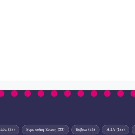
λάδα
(28)
Ευρωπαϊκή Ένωση
(33)
Εύβοια
(26)
ΗΠΑ
(155)