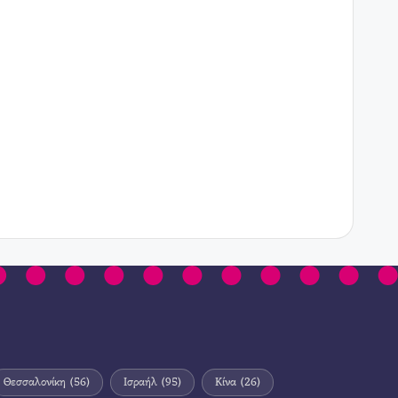
Θεσσαλονίκη
(56)
Ισραήλ
(95)
Κίνα
(26)