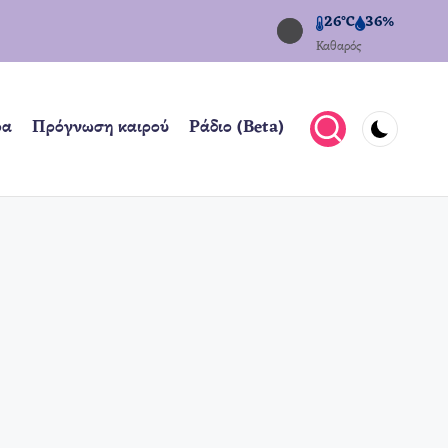
26°C
36%
Καθαρός
ρα
Πρόγνωση καιρού
Ράδιο (Beta)