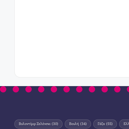
Βολοντίμιρ Ζελένσκι
(30)
Βουλή
(34)
Γάζα
(55)
Ελ