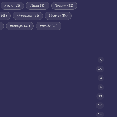
Ρωσία
(51)
Τέμπη
(81)
Τουρκία
(32)
(48)
ηλιοφάνεια
(61)
θάνατος
(54)
πυρκαγιά
(33)
σεισμός
(26)
4
14
3
5
13
42
14