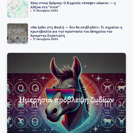
Χάος στους δρόμους: Ο Κηφισός «άναψε» κόκκινο — η
Αθήνα στο “στοπ”
17 Οκτωβρίου 2025
«Θα έρθει στη Βουλή — δεν θα επιβληθεί»: Τι σημαίνει η
πρωτοβουλία για την προστασία του Μνημείου του
Άγνωστου Στρατιώτη
17 Οκτωβρίου 2025
Ημερήσια πρόβλεψη ζωδίων