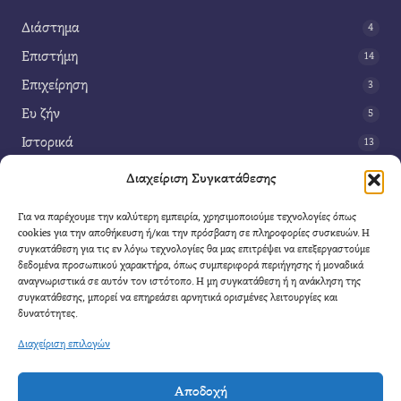
Διάστημα
4
Επιστήμη
14
Επιχείρηση
3
Ευ ζήν
5
Ιστορικά
13
Κοινωνία
42
Διαχείριση Συγκατάθεσης
Περιβάλλον
14
Για να παρέχουμε την καλύτερη εμπειρία, χρησιμοποιούμε τεχνολογίες όπως
Τέχνη
3
cookies για την αποθήκευση ή/και την πρόσβαση σε πληροφορίες συσκευών. Η
συγκατάθεση για τις εν λόγω τεχνολογίες θα μας επιτρέψει να επεξεργαστούμε
Τεχνολογία
8
δεδομένα προσωπικού χαρακτήρα, όπως συμπεριφορά περιήγησης ή μοναδικά
αναγνωριστικά σε αυτόν τον ιστότοπο. Η μη συγκατάθεση ή η ανάκληση της
Υγεία
11
συγκατάθεσης, μπορεί να επηρεάσει αρνητικά ορισμένες λειτουργίες και
Φαντασία
δυνατότητες.
4
Διαχείριση επιλογών
Αποδοχή