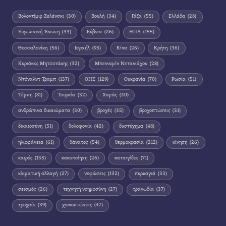
Βολοντίμιρ Ζελένσκι
(30)
Βουλή
(34)
Γάζα
(55)
Ελλάδα
(28)
Ευρωπαϊκή Ένωση
(33)
Εύβοια
(26)
ΗΠΑ
(155)
Θεσσαλονίκη
(56)
Ισραήλ
(95)
Κίνα
(26)
Κρήτη
(36)
Κυριάκος Μητσοτάκης
(32)
Μπενιαμίν Νετανιάχου
(28)
Ντόναλντ Τραμπ
(137)
ΟΗΕ
(129)
Ουκρανία
(70)
Ρωσία
(51)
Τέμπη
(81)
Τουρκία
(32)
Χαμάς
(40)
ανθρώπινα δικαιώματα
(30)
βροχές
(35)
βροχοπτώσεις
(31)
δικαιοσύνη
(51)
δολοφονία
(42)
δυστύχημα
(48)
ηλιοφάνεια
(61)
θάνατος
(54)
θερμοκρασία
(212)
κίνηση
(26)
καιρός
(135)
κακοποίηση
(26)
καταιγίδες
(71)
κλιματική αλλαγή
(27)
νεφώσεις
(132)
πυρκαγιά
(33)
σεισμός
(26)
τεχνητή νοημοσύνη
(27)
τραγωδία
(37)
τροχαίο
(39)
χιονοπτώσεις
(47)