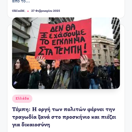
από το…
OliCoolM.
27 Φεβρουαρίου 2025
Συγγραφέας:
Αναρτήθηκε
Ελλάδα
σε
Τέμπη: Η οργή των πολιτών φέρνει την
τραγωδία ξανά στο προσκήνιο και πιέζει
για δικαιοσύνη