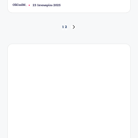
OliCoolM.
23 Ιανουαρίου 2025
Συγγραφέας:
Σελιδοποίηση
1
2
ΕΠΌΜΕΝΗ
ΣΕΛΊΔΑ
άρθρων