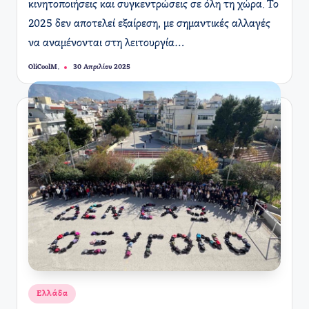
κινητοποιήσεις και συγκεντρώσεις σε όλη τη χώρα. Το
2025 δεν αποτελεί εξαίρεση, με σημαντικές αλλαγές
να αναμένονται στη λειτουργία…
OliCoolM.
30 Απριλίου 2025
Συγγραφέας:
Αναρτήθηκε
Ελλάδα
σε