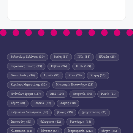
Βολοντίμιρ Ζελένσκι
(30)
Βουλή
(34)
Γάζα
(55)
Ελλάδα
(28)
Ευρωπαϊκή Ένωση
(33)
Εύβοια
(26)
ΗΠΑ
(155)
Θεσσαλονίκη
(56)
Ισραήλ
(95)
Κίνα
(26)
Κρήτη
(36)
Κυριάκος Μητσοτάκης
(32)
Μπενιαμίν Νετανιάχου
(28)
Ντόναλντ Τραμπ
(137)
ΟΗΕ
(129)
Ουκρανία
(70)
Ρωσία
(51)
Τέμπη
(81)
Τουρκία
(32)
Χαμάς
(40)
ανθρώπινα δικαιώματα
(30)
βροχές
(35)
βροχοπτώσεις
(31)
δικαιοσύνη
(51)
δολοφονία
(42)
δυστύχημα
(48)
ηλιοφάνεια
(61)
θάνατος
(54)
θερμοκρασία
(212)
κίνηση
(26)