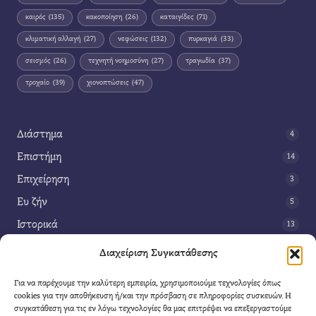
καιρός
(135)
κακοποίηση
(26)
καταιγίδες
(71)
κλιματική αλλαγή
(27)
νεφώσεις
(132)
πυρκαγιά
(33)
σεισμός
(26)
τεχνητή νοημοσύνη
(27)
τραγωδία
(37)
τροχαίο
(39)
χιονοπτώσεις
(47)
Διάστημα
4
Επιστήμη
14
Επιχείρηση
3
Ευ ζήν
5
Ιστορικά
13
Κοινωνία
42
Διαχείριση Συγκατάθεσης
Περιβάλλον
14
Για να παρέχουμε την καλύτερη εμπειρία, χρησιμοποιούμε τεχνολογίες όπως
Τέχνη
3
cookies για την αποθήκευση ή/και την πρόσβαση σε πληροφορίες συσκευών. Η
συγκατάθεση για τις εν λόγω τεχνολογίες θα μας επιτρέψει να επεξεργαστούμε
Τεχνολογία
8