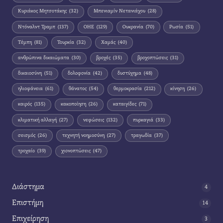
Κυριάκος Μητσοτάκης
(32)
Μπενιαμίν Νετανιάχου
(28)
Ντόναλντ Τραμπ
(137)
ΟΗΕ
(129)
Ουκρανία
(70)
Ρωσία
(51)
Τέμπη
(81)
Τουρκία
(32)
Χαμάς
(40)
ανθρώπινα δικαιώματα
(30)
βροχές
(35)
βροχοπτώσεις
(31)
δικαιοσύνη
(51)
δολοφονία
(42)
δυστύχημα
(48)
ηλιοφάνεια
(61)
θάνατος
(54)
θερμοκρασία
(212)
κίνηση
(26)
καιρός
(135)
κακοποίηση
(26)
καταιγίδες
(71)
κλιματική αλλαγή
(27)
νεφώσεις
(132)
πυρκαγιά
(33)
σεισμός
(26)
τεχνητή νοημοσύνη
(27)
τραγωδία
(37)
τροχαίο
(39)
χιονοπτώσεις
(47)
Διάστημα
4
Επιστήμη
14
Επιχείρηση
3