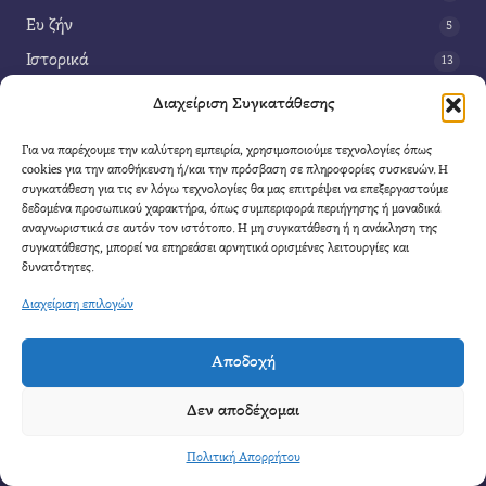
Ευ ζήν
5
Ιστορικά
13
Κοινωνία
42
Διαχείριση Συγκατάθεσης
Περιβάλλον
14
Για να παρέχουμε την καλύτερη εμπειρία, χρησιμοποιούμε τεχνολογίες όπως
Τέχνη
3
cookies για την αποθήκευση ή/και την πρόσβαση σε πληροφορίες συσκευών. Η
συγκατάθεση για τις εν λόγω τεχνολογίες θα μας επιτρέψει να επεξεργαστούμε
Τεχνολογία
8
δεδομένα προσωπικού χαρακτήρα, όπως συμπεριφορά περιήγησης ή μοναδικά
αναγνωριστικά σε αυτόν τον ιστότοπο. Η μη συγκατάθεση ή η ανάκληση της
Υγεία
11
συγκατάθεσης, μπορεί να επηρεάσει αρνητικά ορισμένες λειτουργίες και
Φαντασία
δυνατότητες.
4
Διαχείριση επιλογών
Αποδοχή
Cool Mule
- 2026 |
Πολιτική Απορρήτου
|
Όροι Χρήσης
|
Επικοινωνία
Δεν αποδέχομαι
Απαγορεύετε η αναδημοσίευση μέρους η ολόκληρου του άρθρου χωρίς να αναφέρετε
καθαρά η πηγή.
Πολιτική Απορρήτου