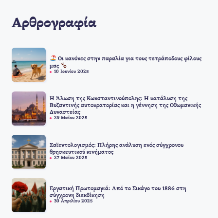
Αρθρογραφία
Οι κανόνες στην παραλία για τους τετράποδους φίλους
μας
10 Ιουνίου 2025
Η Άλωση της Κωνσταντινούπολης: Η κατάλυση της
Βυζαντινής αυτοκρατορίας και η γέννηση της Οθωμανικής
Δυναστείας
29 Μαΐου 2025
Σαϊεντολογισμός: Πλήρης ανάλυση ενός σύγχρονου
θρησκευτικού κινήματος
27 Μαΐου 2025
Εργατική Πρωτομαγιά: Από το Σικάγο του 1886 στη
σύγχρονη διεκδίκηση
30 Απριλίου 2025