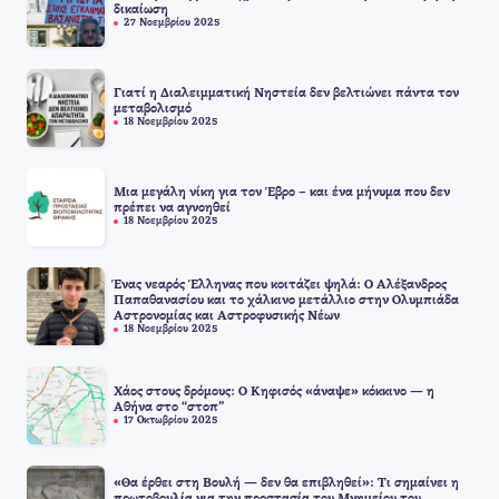
δικαίωση
27 Νοεμβρίου 2025
Γιατί η Διαλειμματική Νηστεία δεν βελτιώνει πάντα τον
μεταβολισμό
18 Νοεμβρίου 2025
Μια μεγάλη νίκη για τον Έβρο – και ένα μήνυμα που δεν
πρέπει να αγνοηθεί
18 Νοεμβρίου 2025
Ένας νεαρός Έλληνας που κοιτάζει ψηλά: Ο Αλέξανδρος
Παπαθανασίου και το χάλκινο μετάλλιο στην Ολυμπιάδα
Αστρονομίας και Αστροφυσικής Νέων
18 Νοεμβρίου 2025
Χάος στους δρόμους: Ο Κηφισός «άναψε» κόκκινο — η
Αθήνα στο “στοπ”
17 Οκτωβρίου 2025
«Θα έρθει στη Βουλή — δεν θα επιβληθεί»: Τι σημαίνει η
πρωτοβουλία για την προστασία του Μνημείου του