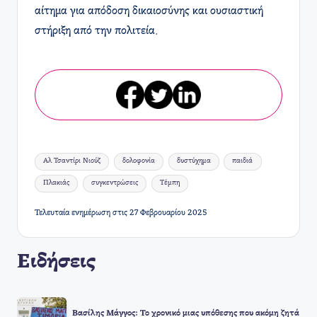
αίτημα για απόδοση δικαιοσύνης και ουσιαστική
στήριξη από την πολιτεία.
Ετικέτες:
Αλ Τσαντίρι Νιούζ
δολοφονία
δυστύχημα
παιδιά
Πλακιάς
συγκεντρώσεις
Τέμπη
Τελευταία ενημέρωση στις 27 Φεβρουαρίου 2025
Ειδήσεις
Βασίλης Μάγγος: Το χρονικό μιας υπόθεσης που ακόμη ζητά