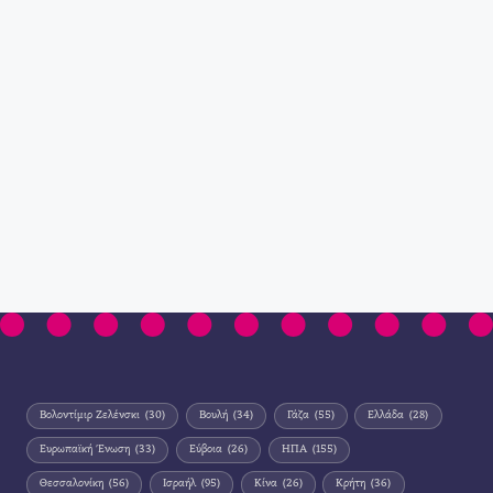
Βολοντίμιρ Ζελένσκι
(30)
Βουλή
(34)
Γάζα
(55)
Ελλάδα
(28)
Ευρωπαϊκή Ένωση
(33)
Εύβοια
(26)
ΗΠΑ
(155)
Θεσσαλονίκη
(56)
Ισραήλ
(95)
Κίνα
(26)
Κρήτη
(36)