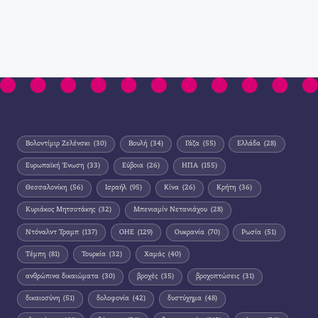
Βολοντίμιρ Ζελένσκι
(30)
Βουλή
(34)
Γάζα
(55)
Ελλάδα
(28)
Ευρωπαϊκή Ένωση
(33)
Εύβοια
(26)
ΗΠΑ
(155)
Θεσσαλονίκη
(56)
Ισραήλ
(95)
Κίνα
(26)
Κρήτη
(36)
Κυριάκος Μητσοτάκης
(32)
Μπενιαμίν Νετανιάχου
(28)
Ντόναλντ Τραμπ
(137)
ΟΗΕ
(129)
Ουκρανία
(70)
Ρωσία
(51)
Τέμπη
(81)
Τουρκία
(32)
Χαμάς
(40)
ανθρώπινα δικαιώματα
(30)
βροχές
(35)
βροχοπτώσεις
(31)
δικαιοσύνη
(51)
δολοφονία
(42)
δυστύχημα
(48)