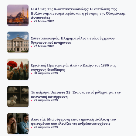
Η Άλωση της Κωνσταντινούπολης: Η κατάλυση της
Βυζαντινής αυτοκρατορίας και η γέννηση της Οθωμανικής
Δυναστείας
29 Μαΐου 2025
Σαϊεντολογισμός: Πλήρης ανάλυση ενός σύγχρονου
θρησκευτικού κινήματος
27 Μαΐου 2025
Εργατική Πρωτομαγιά: Από το Σικάγο του 1886 στη
σύγχρονη διεκδίκηση
30 Απριλίου 2025
Το πείραμα Universe 25: Ένα σκοτεινό μάθημα για την
κοινωνική κατάρρευση
29 Απριλίου 2025
Απιστία: Μια σύγχρονη επιστημονική ανάλυση του
φαινομένου που κλονίζει τις ανθρώπινες σχέσεις
28 Απριλίου 2025