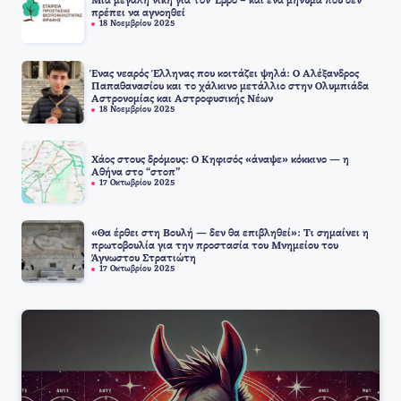
Μια μεγάλη νίκη για τον Έβρο – και ένα μήνυμα που δεν
πρέπει να αγνοηθεί
18 Νοεμβρίου 2025
Ένας νεαρός Έλληνας που κοιτάζει ψηλά: Ο Αλέξανδρος
Παπαθανασίου και το χάλκινο μετάλλιο στην Ολυμπιάδα
Αστρονομίας και Αστροφυσικής Νέων
18 Νοεμβρίου 2025
Χάος στους δρόμους: Ο Κηφισός «άναψε» κόκκινο — η
Αθήνα στο “στοπ”
17 Οκτωβρίου 2025
«Θα έρθει στη Βουλή — δεν θα επιβληθεί»: Τι σημαίνει η
πρωτοβουλία για την προστασία του Μνημείου του
Άγνωστου Στρατιώτη
17 Οκτωβρίου 2025