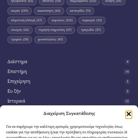
ηλιοφάνεια
(61)
θάνατος
(54)
θερμοκρασία
(212)
κίνηση
(26)
καιρός
(135)
κακοποίηση
(26)
καταιγίδες
(71)
κλιματική αλλαγή
(27)
νεφώσεις
(132)
πυρκαγιά
(33)
σεισμός
(26)
τεχνητή νοημοσύνη
(27)
τραγωδία
(37)
τροχαίο
(39)
χιονοπτώσεις
(47)
Διάστημα
4
Επιστήμη
14
Επιχείρηση
3
Ευ ζήν
5
Ιστορικά
13
Κοινωνία
42
Διαχείριση Συγκατάθεσης
Περιβάλλον
14
Για να παρέχουμε την καλύτερη εμπειρία, χρησιμοποιούμε τεχνολογίες όπως
Τέχνη
3
cookies για την αποθήκευση ή/και την πρόσβαση σε πληροφορίες συσκευών. Η