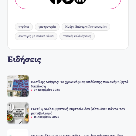
Ετικέτες:
αγρότες
γαστρονομία
Ημέρα Βιώσιμης Γαστρονομίας
συνταγές με φυτικά υλικά
τοπικές καλλιέργειες
Ειδήσεις
Βασίλης Μάγγος: Το χρονικό μιας υπόθεσης που ακόμη ζητά
δικαίωση
27 Νοεμβρίου 2025
Γιατί η Διαλειμματική Νηστεία δεν βελτιώνει πάντα τον
μεταβολισμό
18 Νοεμβρίου 2025