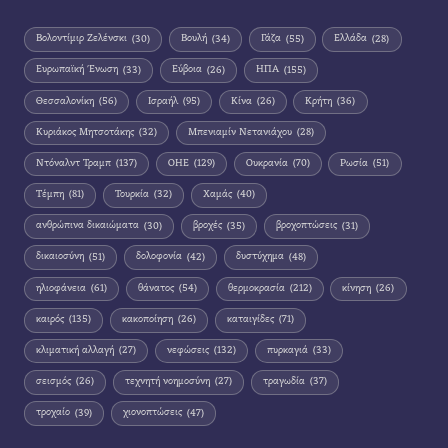
Βολοντίμιρ Ζελένσκι
(30)
Βουλή
(34)
Γάζα
(55)
Ελλάδα
(28)
Ευρωπαϊκή Ένωση
(33)
Εύβοια
(26)
ΗΠΑ
(155)
Θεσσαλονίκη
(56)
Ισραήλ
(95)
Κίνα
(26)
Κρήτη
(36)
Κυριάκος Μητσοτάκης
(32)
Μπενιαμίν Νετανιάχου
(28)
Ντόναλντ Τραμπ
(137)
ΟΗΕ
(129)
Ουκρανία
(70)
Ρωσία
(51)
Τέμπη
(81)
Τουρκία
(32)
Χαμάς
(40)
ανθρώπινα δικαιώματα
(30)
βροχές
(35)
βροχοπτώσεις
(31)
δικαιοσύνη
(51)
δολοφονία
(42)
δυστύχημα
(48)
ηλιοφάνεια
(61)
θάνατος
(54)
θερμοκρασία
(212)
κίνηση
(26)
καιρός
(135)
κακοποίηση
(26)
καταιγίδες
(71)
κλιματική αλλαγή
(27)
νεφώσεις
(132)
πυρκαγιά
(33)
σεισμός
(26)
τεχνητή νοημοσύνη
(27)
τραγωδία
(37)
τροχαίο
(39)
χιονοπτώσεις
(47)