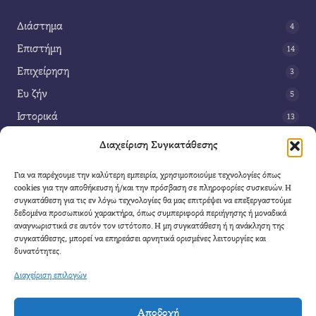
Διάστημα
4
Επιστήμη
14
Επιχείρηση
3
Ευ ζήν
5
Ιστορικά
13
Κοινωνία
42
Διαχείριση Συγκατάθεσης
Περιβάλλον
14
Για να παρέχουμε την καλύτερη εμπειρία, χρησιμοποιούμε τεχνολογίες όπως
Τέχνη
3
cookies για την αποθήκευση ή/και την πρόσβαση σε πληροφορίες συσκευών. Η
συγκατάθεση για τις εν λόγω τεχνολογίες θα μας επιτρέψει να επεξεργαστούμε
Τεχνολογία
8
δεδομένα προσωπικού χαρακτήρα, όπως συμπεριφορά περιήγησης ή μοναδικά
αναγνωριστικά σε αυτόν τον ιστότοπο. Η μη συγκατάθεση ή η ανάκληση της
Υγεία
11
συγκατάθεσης, μπορεί να επηρεάσει αρνητικά ορισμένες λειτουργίες και
Φαντασία
δυνατότητες.
4
Διαχείριση επιλογών
Αποδοχή