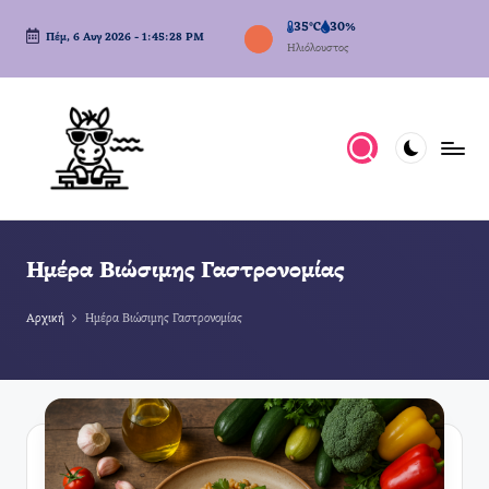
35°C
30%
Πέμ, 6 Αυγ 2026
-
1:45:28 PM
Μετάβαση
Ηλιόλουστος
σε
περιεχόμενο
Ημέρα Βιώσιμης Γαστρονομίας
Αρχική
Ημέρα Βιώσιμης Γαστρονομίας